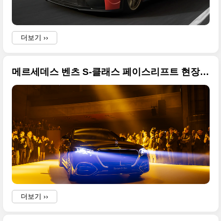
더보기 ››
메르세데스 벤츠 S-클래스 페이스리프트 현장 고화질 사진…2,700개 부품 교체한 역대급 업그레이드
L
더보기 ››