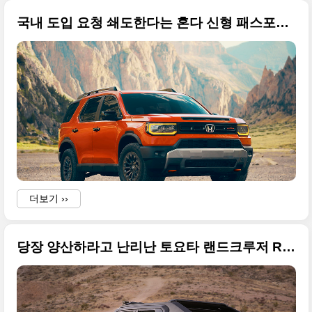
국내 도입 요청 쇄도한다는 혼다 신형 패스포트 트레일스포트(Honda Passport TrailSport) 고화질 사진입니다
더보기 ››
당장 양산하라고 난리난 토요타 랜드크루저 ROX(Toyota Land Cruiser ROX) 고화질 사진 원본입니다