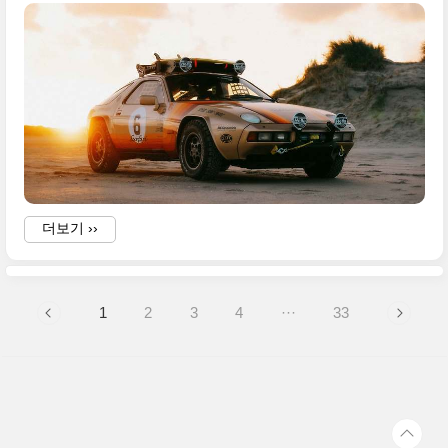
·
더보기 ››
1
2
3
4
···
33
.