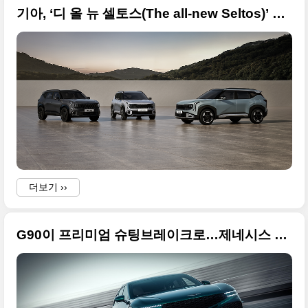
기아, ‘디 올 뉴 셀토스(The all-new Seltos)’ 세계 최초 공개된 사진 원본입니다
i
더보기 ››
G90이 프리미엄 슈팅브레이크로…제네시스 윙백 콘셉트(G90 WINGBACK CONCEPT) 새로운 사진 원본입니다