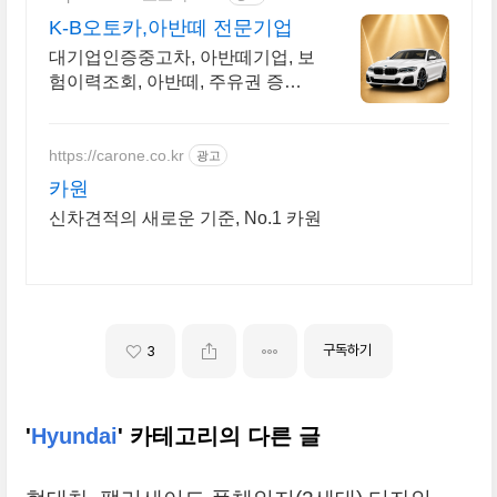
K-B오토카,아반떼 전문기업
대기업인증중고차, 아반떼기업, 보
험이력조회, 아반떼, 주유권 증정
이벤트 인증중고차 7만대이상! 찾
아가는 홈서비스! 낮은 할부이자
율, 24시간실매물전산연동
https://carone.co.kr
광고
카원
신차견적의 새로운 기준, No.1 카원
구독하기
3
'
Hyundai
' 카테고리의 다른 글