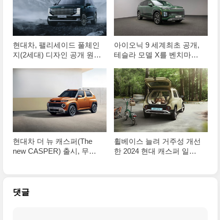
현대차, 팰리세이드 풀체인
아이오닉 9 세계최초 공개,
지(2세대) 디자인 공개 원본
테슬라 모델 X를 벤치마킹?
사진입니다
한발 더 나아간 현대의 반격
현대차 더 뉴 캐스퍼(The
휠베이스 늘려 거주성 개선
new CASPER) 출시, 무엇
한 2024 현대 캐스퍼 일렉
이 달라졌나? 고품질 사진
트릭(Casper EV) 고화질 사
으로 정리해봅니다
진입니다
댓글