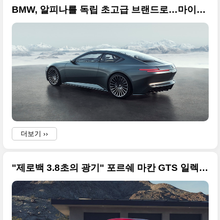
BMW, 알피나를 독립 초고급 브랜드로…마이바흐·벤틀리 정면 도전
더보기 ››
"제로백 3.8초의 광기" 포르쉐 마칸 GTS 일렉트릭, 마침내 한국 상륙