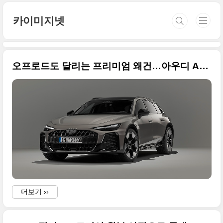
본문 바로가기
카이미지넷
오프로드도 달리는 프리미엄 왜건…아우디 A6 올로드 원본 사진으로 정리해봅니다
더보기 ››