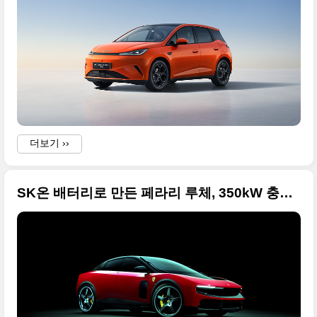
더보기 ››
(
SK온 배터리로 만든 페라리 루체, 350kW 충전에 20분 70kWh 탁월한 성능과 논란인 디자인