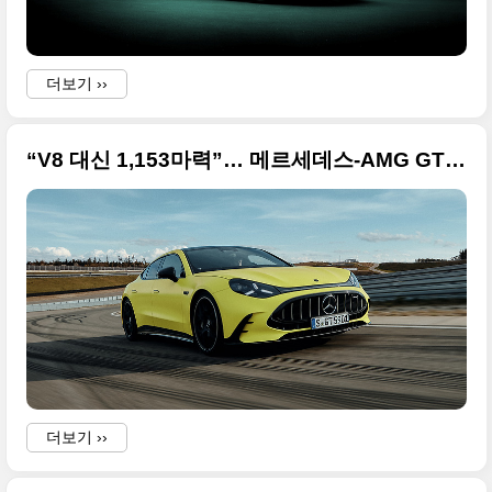
더보기 ››
“V8 대신 1,153마력”… 메르세데스-AMG GT 4도어, 결국 전기차다
d
더보기 ››