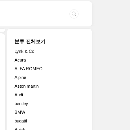
분류 전체보기
Lynk & Co
렉
Acura
서
ALFA ROMEO
스
가
Alpine
23
Aston martin
일
상
Audi
하
bentley
이
모
BMW
터
bugatti
쇼
Buick