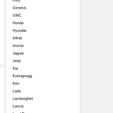
Ford
셔
신
Genesis
리
형
오
8
GMC
프
세
Honda
로
대
더
ES
Hyundai
GX
는
Infiniti
가
2026
2025
Invicta
년
년
중
Jaguar
형
반
Jeep
으
부
로
터
Kia
새
단
Koenigsegg
롭
계
게
적
Ktm
6
돌
으
Lada
월
아
로
21
왔
Lamborghini
전
일
습
세
Lancia
렉
니
계