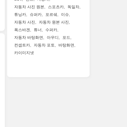
의
습
은
스
아
최
일
자동차 사진 원본
스포츠카
독일차
니
감
핀
이
저
환
튜닝카
슈퍼카
포르쉐
이슈
다.
이
들
덴
지
으
연
있
그
자동차 사진
자동차 원본 사진
티
상
로,
식
네
릴
티
고
다
폭스바겐
튜너
수퍼카
변
요.
을
인
가
양
자동차 바탕화면
아우디
포드
경
반
새
렉
250mm
한
모
컨셉트카
자동차 포토
바탕화면
가
롭
서
까
소
델
운
게
스
카이미지넷
지
비
렉
이
건
손
‘스
높
자
서
기
이
봐
핀
아
요
스
에
제
세
들
졌
구
는
크
각
련
보
습
를
브
게
진
미
디
니
충
랜
바
렉
를
(Spindle
다. 이
족
드
뀐
서
더
Body)’를
번
하
를
건
스
했
바
신
기
재
없
디
다
탕
형
위
정
어
자
고
으
GX
해
립
보
인
하
로
의
두
하
이
이
네
공
가
가