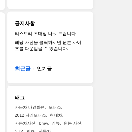
번
갖
는
(BEV)
니
이
춰
1
로
다.
5
렉
인
판
1
세
서
치
매
공지사항
세
대
스
서
된
대
풀
만
스
다.
티스토리 초대장 나눠 드립니다
렉
가
체
의
펜
탄
해당 사진을 클릭하시면 원본 사이
서
2014
인
주
션
소
즈를 다운받을 수 있습니다.
스
년
지
행
리
중
가
등
입
경
프
립
2022
장
니
험
트
을
년
했
최근글
다.
인기글
을
가
향
형
으
렉
제
기
한
RX
니
서
공
본
다
350L
시
스
한
사
중
과
기
의
다.
양
경
태그
RX
적
아
새
으
로
450hL
으
이
로
로
접
자동차 배경화면
모터쇼
을
로
덴
운
추
근
2012 파리모터쇼
현대차
공
조
티
디
가
방
개
자동차사진
bmw
리뷰
원본 사진
금
티
자
되
식
했
늦
인
인
SUV
벤츠
자동차
어