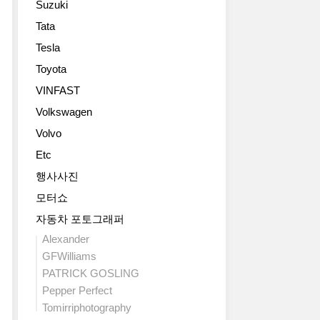
Suzuki
스
하
었
인
SUV
여
는
업
Tata
렉
중
전
데
의
Tesla
서
수
기
요.
선
스
익
차
특
Toyota
두
가
성
에
히
주
VINFAST
콤
이
최
오
자
팩
나
Volkswagen
적
버
로,
트
가
화
트
하
Volvo
SUV,
치
된
레
이
NX
Etc
면
패
일
브
의
에
키
과
리
행사사진
2
서
징
오
드
모터쇼
세
중
과
버
(HEV)
대
요
높
트
자동차 포토그래퍼
와
모
한
은
레
배
Alexander
델
모
차
일
터
GFWilliams
을
델
체
+
리
PATRICK GOSLING
공
이
강
트
전
개
Pepper Perfect
죠.
성
림
기
했
이
을
Tomirriphotography
에
차
습