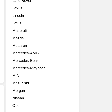
Land Rover
서
다.
시
스
2024
장
Lexus
최
년
에
Lincoln
초
완
출
의
전
시
Lotus
전
변
될
Maserati
기
경
예
차
모
Mazda
정
(BEV)
델
이
McLaren
전
로
다.
Mercedes-AMG
용
등
하
모
장
이
Mercedes-Benz
델
한
브
Mercedes-Maybach
인
이
리
‘RZ’가
후
드
MINI
국
1
와
Mitsubishi
내
년
전
출
만
Morgan
기
시
에
차
Nissan
된
선
동
렉
Opel
다.
보
시
서
‘RZ
이