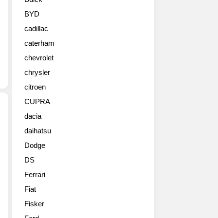
에
서
BYD
완
cadillac
전
히
caterham
새
chevrolet
롭
게
chrysler
설
citroen
계
CUPRA
된
ES
dacia
를
daihatsu
렉
세
서
계
Dodge
스
최
DS
의
초
대
로
Ferrari
표
공
Fiat
적
개
인
Fisker
했
럭
다.