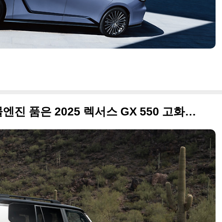
"V8은 잊어라" 349마력 괴물엔진 품은 2025 렉서스 GX 550 고화질 사진 원본입니다