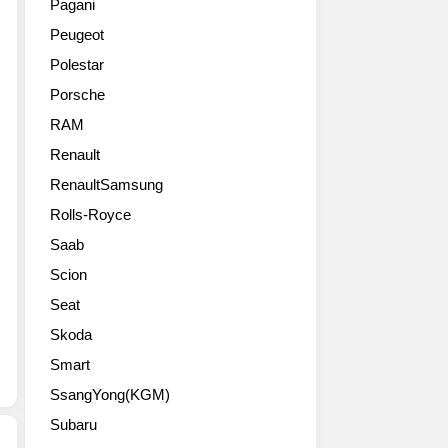
제
Pagani
스
450e’는
는
공
Peugeot
가
렉
이
하
6
서
번
는
Polestar
월
스
모
멀
Porsche
1
최
델
티
일
초
에
RAM
전
신
로
서
략
Renault
형
전
는
신
RX
RenaultSamsung
기
오
형
시
차
프
ES
Rolls-Royce
리
전
로
는
Saab
즈
용
드
렉
를
플
성
서
Scion
공
랫
능
스
Seat
개
폼
이
차
했
인
한
Skoda
세
습
e-
층
대
Smart
니
TNGA
더
전
다.
SsangYong(KGM)
를
강
동
렉
적
화
화
Subaru
서
용
되
라