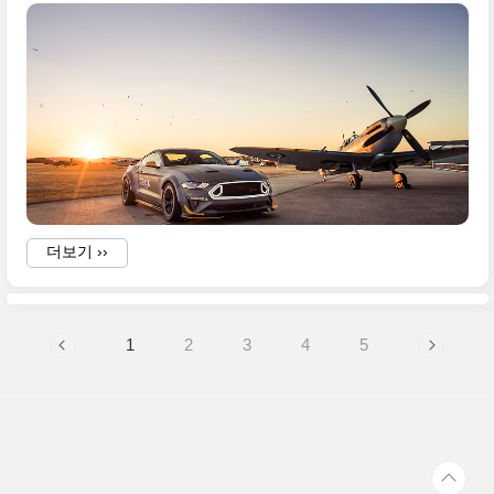
B
더보기 ››
1
2
3
4
5