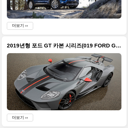
더보기 ››
2019년형 포드 GT 카본 시리즈(019 FORD GT CARBON SERIES) 최고급 사진들
B
더보기 ››