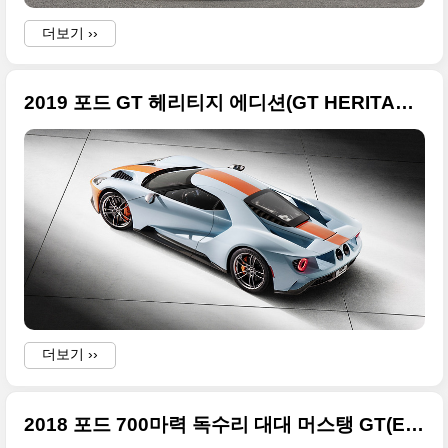
더보기 ››
2019 포드 GT 헤리티지 에디션(GT HERITAGE EDITION) 원본 사진들 13장
A
더보기 ››
2018 포드 700마력 독수리 대대 머스탱 GT(Eagle Squadron Mustang GT) 사진 원본들