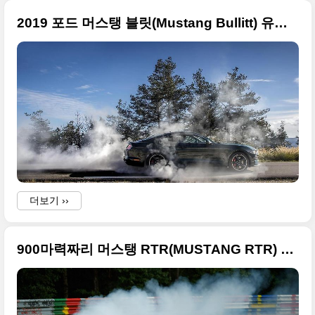
2019 포드 머스탱 블릿(Mustang Bullitt) 유럽형 고화질, 부활한 스티브 맥퀸 애마
I
B
더보기 ››
900마력짜리 머스탱 RTR(MUSTANG RTR) 화끈한 사진들, 뉘르부르크링을 드리프트로 주행