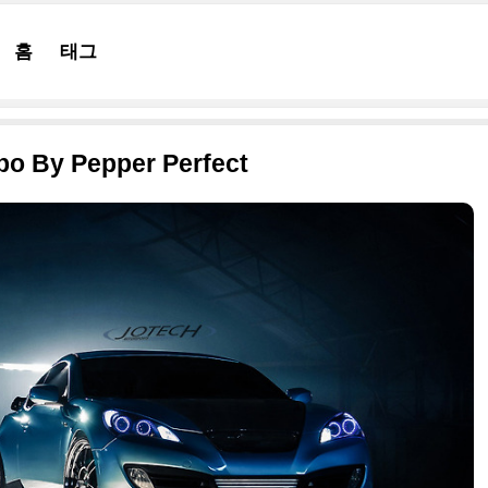
홈
태그
bo By Pepper Perfect