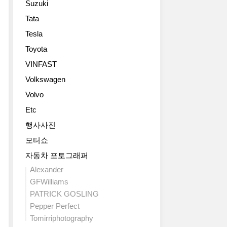
Suzuki
Tata
Pepper
Tesla
Perfect
Dallas,
Toyota
Texas,
VINFAST
U.S.A.
http://www.flickr.com/photos/pepperperfect
Volkswagen
Volvo
Etc
행사사진
모터쇼
자동차 포토그래퍼
Alexander
GFWilliams
PATRICK GOSLING
Pepper Perfect
Tomirriphotography