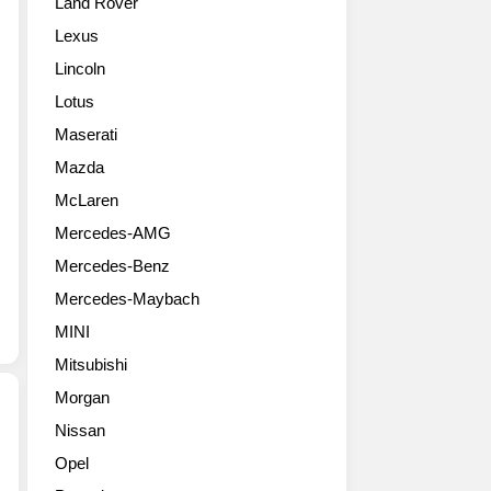
Land Rover
http://www.flickr.com/photos/pepperperfect
Lexus
Lincoln
Lotus
Maserati
Mazda
McLaren
Mercedes-AMG
Mercedes-Benz
Mercedes-Maybach
MINI
Mitsubishi
Morgan
Nissan
Pepper
Opel
Perfect