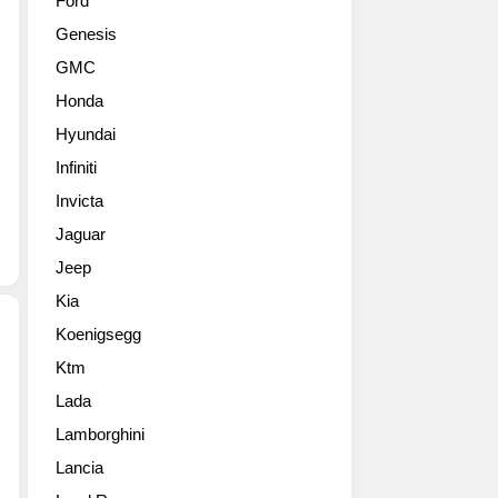
Ford
Genesis
GMC
Honda
Hyundai
Infiniti
Invicta
Jaguar
Jeep
Kia
Koenigsegg
Ktm
Pepper
Lada
Perfect
Dallas,
Lamborghini
Texas,
Lancia
U.S.A.