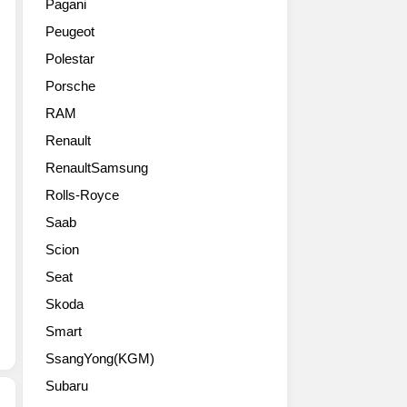
Pagani
Dallas,
Peugeot
Texas,
U.S.A.
Polestar
http://www.flickr.com/photos/pepperperfect
Porsche
RAM
Renault
RenaultSamsung
Rolls-Royce
Saab
Scion
Seat
Skoda
Smart
SsangYong(KGM)
Subaru