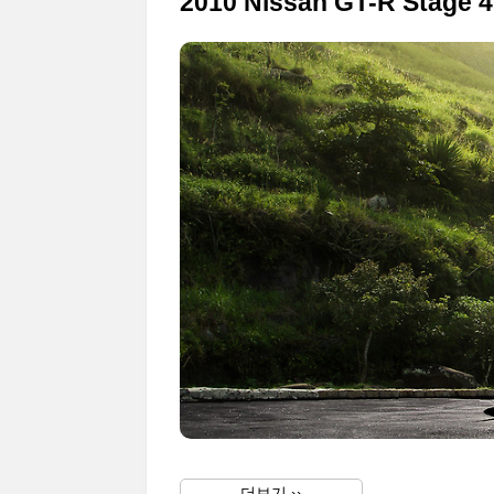
2010 Nissan GT-R Stage 4
더보기 ››