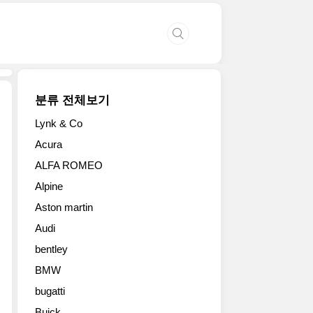
분류 전체보기
Lynk & Co
Pepper
Acura
Perfect
ALFA ROMEO
Dallas,
Texas,
Alpine
U.S.A.
Aston martin
http://www.flickr.com/photos/pepperperfect
Audi
bentley
BMW
bugatti
Buick