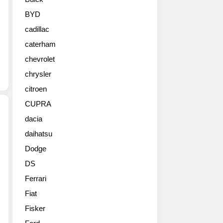
BYD
cadillac
caterham
chevrolet
chrysler
citroen
CUPRA
dacia
daihatsu
Pepper
Perfect
Dodge
Dallas,
DS
Texas,
U.S.A.
Ferrari
http://www.flickr.com/photos/pepperperfect
Fiat
Fisker