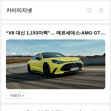
본문 바로가기
카이미지넷
“V8 대신 1,153마력”… 메르세데스-AMG GT 4도어, 결국 전기차다
더보기 ››