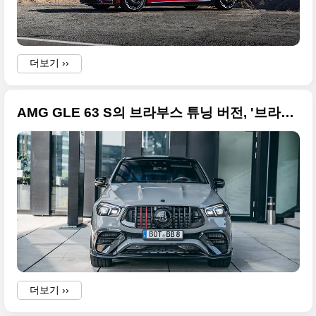
더보기 ››
AMG GLE 63 S의 브라부스 튜닝 버전, '브라부스 900 로켓 에디션' 초고화질 사진들
더보기 ››
i