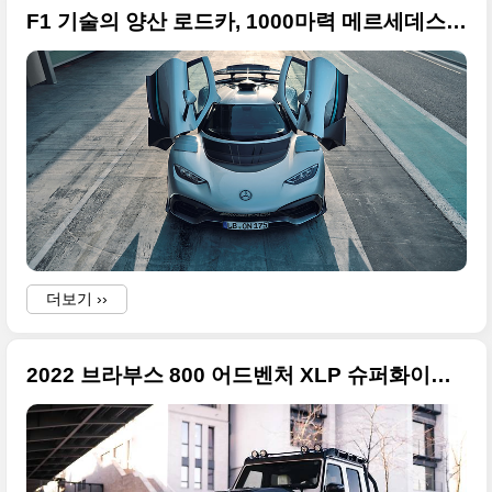
F1 기술의 양산 로드카, 1000마력 메르세데스-AMG 원(Mercedes-AMG ONE) 사진 원본입니다
F
더보기 ››
2022 브라부스 800 어드벤처 XLP 슈퍼화이트(BRABUS XLP Superwhite) 깨끗한 사진 원본입니다