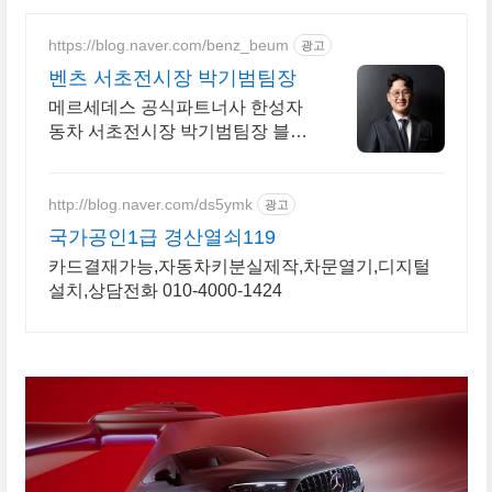
https://blog.naver.com/benz_beum
광고
벤츠 서초전시장 박기범팀장
메르세데스 공식파트너사 한성자
동차 서초전시장 박기범팀장 블로
그 입니다.
http://blog.naver.com/ds5ymk
광고
국가공인1급 경산열쇠119
카드결재가능,자동차키분실제작,차문열기,디지털
설치,상담전화 010-4000-1424