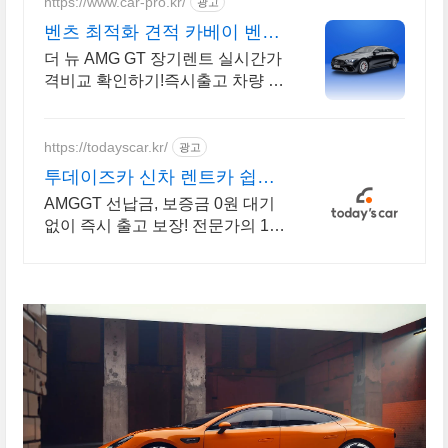
https://www.car-pro.kr/
광고
벤츠 최적화 견적 카베이 벤츠
특가차량 무료견적
더 뉴 AMG GT 장기렌트 실시간가
격비교 확인하기!즉시출고 차량 선
점!특가차종! 수입차 최대 할인 견
적! 온라인계약! 최적가 프로모션
차량 빠른출고 선점하세요.
https://todayscar.kr/
광고
투데이즈카 신차 렌트카 쉽고
빠른 온라인 견적
AMGGT 선납금, 보증금 0원 대기
없이 즉시 출고 보장! 전문가의 1:1
맞춤 컨설팅으로 합리적으로 장기
렌트/리스를 이용해 보세요!