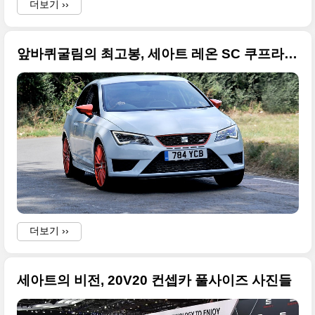
더보기 ››
앞바퀴굴림의 최고봉, 세아트 레온 SC 쿠프라 280 울티메이트 화려한 사진들
더보기 ››
세아트의 비전, 20V20 컨셉카 풀사이즈 사진들