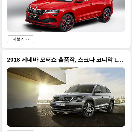
더보기 ››
2018 제네바 모터쇼 출품작, 스코다 코디악 L&K 사진 원본