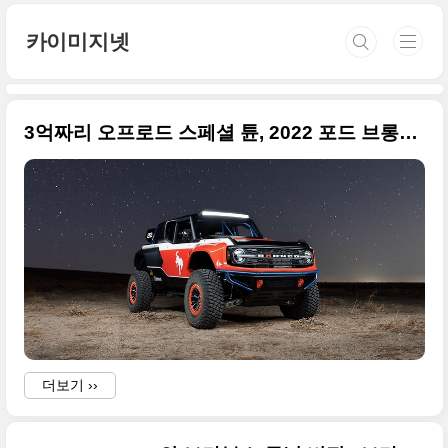
본문 바로가기
카이미지넷
3억짜리 오프로드 스페셜 튠, 2022 포드 브롱코 DR(BRONCO DR) 고품질 사진들 원본
더보기 ››