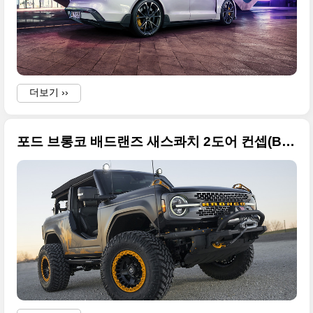
더보기 ››
포드 브롱코 배드랜즈 새스콰치 2도어 컨셉(Bronco Badlands Sasquatch) 멋진 사진들만 정리