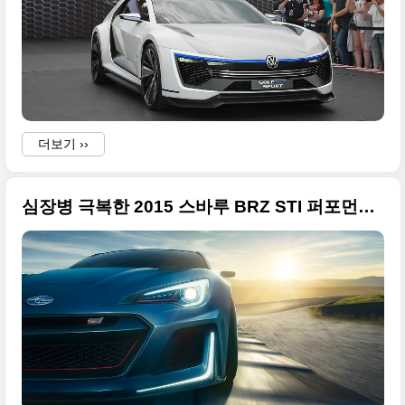
더보기 ››
심장병 극복한 2015 스바루 BRZ STI 퍼포먼스 컨셉트카
a
o