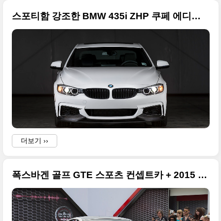
스포티함 강조한 BMW 435i ZHP 쿠페 에디션 큰 사진들
더보기 ››
폭스바겐 골프 GTE 스포츠 컨셉트카 + 2015 뵈르테르제 특집
f