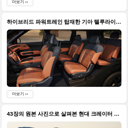
더보기 ››
하이브리드 파워트레인 탑재한 기아 텔루라이드 풀체인지 고화질 사진입니다
a
더보기 ››
43장의 원본 사진으로 살펴본 현대 크레이터 콘셉트(CRATER Concept)... XRT의 진화한 디자인 방향성 예고