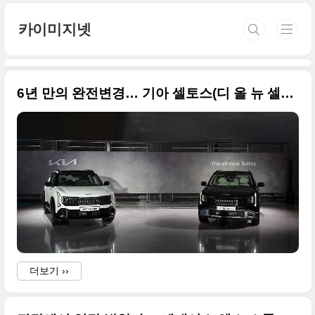
본문 바로가기
카이미지넷
6년 만의 완전변경… 기아 셀토스(디 올 뉴 셀토스) 고화질의 원본사진입니다
더보기 ››