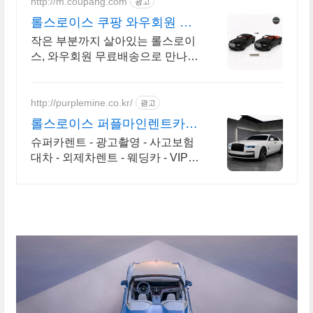
http://m.coupang.com
광고
롤스로이스 쿠팡 와우회원 무
제한 무료배송
작은 부분까지 살아있는 롤스로이
스, 와우회원 무료배송으로 만나보
세요. 합금 재질로 견고함이 다릅
니다. 우리 아이 장난감, 쿠팡에서
고르세요.
http://purplemine.co.kr/
광고
롤스로이스 퍼플마인렌트카 #
슈퍼카 협찬문의 #방송렌트
슈퍼카렌트 - 광고촬영 - 사고보험
대차 - 외제차렌트 - 웨딩카 - VIP의
전