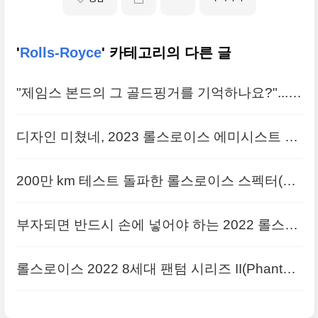
'
Rolls-Royce
' 카테고리의 다른 글
"제임스 본드의 그 골드핑거를 기억하나요?"...롤
스로이스의 특별한 팬텀 고화질 이미지로 공개
디자인 미쳤네, 2023 롤스로이스 에미시스트 드
롭테일(Amethyst Droptail) 원본 사진으로 정리
200만 km 테스트 돌파한 롤스로이스 스펙터(Ro
합니다
lls-Royce Spectre) 고품질의 사진 원본입니다
부자되면 반드시 손에 넣어야 하는 2022 롤스로
이스 차세대 보트 테일(Boat Tail) 시리즈 원본 사
롤스로이스 2022 8세대 팬텀 시리즈 II(Phantom
진
Series II) 사진 원본들