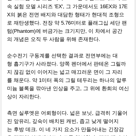
속 실험 모델 시리즈 'EX', 그 가운데서도 16EX와 17E
X의 붉은 전면 배지와 대담한 형태가 현대적 조형으
로 재탄생했다. 전장 약 5.76미터로 플래그십 세단 팬
텀(Phantom)에 버금가는 크기지만, 이 차에서 공간
의 개념은 오직 두 사람을 위해 존재한다.
순수전기 구동계를 선택한 결과로 전면부에는 대
형 흡기구가 사라졌다. 양쪽 펜더에서 판테온 그릴까
지 끊김 없이 이어지는 넓고 매끄러운 면이 그 자리
를 채운다. 약 1미터 폭의 그릴 테두리는 하나의 알루
미늄 블록을 깎아낸 인상을 주고, 그 위에 환희의 여신
상이 자리한다.
측면 실루엣은 어뢰형이다. 넓은 보닛, 급격히 기울어
진 앞유리, 깊숙이 배치된 캐빈, 좁고 낮게 떨어지
는 후방 데크. 이 네 가지 요소가 만들어내는 긴장감