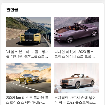
관련글
"제임스 본드의 그 골드핑거
디자인 미쳤네, 2023 롤스
를 기억하나요?"...롤스로이
로이스 에미시스트 드롭테
스의 특별한 팬텀 고화질 이
일(Amethyst Droptail) 원본
미지로 공개
사진으로 정리합니다
200만 km 테스트 돌파한 롤
부자되면 반드시 손에 넣어
스로이스 스펙터(Rolls-
야 하는 2022 롤스로이스