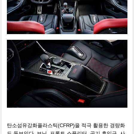
탄소섬유강화플라스틱(CFRP)을 적극 활용한 경량화
도 돋보인다. 보닛, 프론트 스플리터, 공기 흡입구, 사