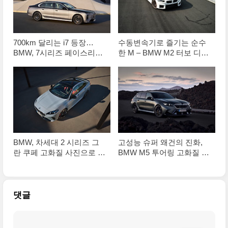
700km 달리는 i7 등장…
수동변속기로 즐기는 순수
BMW, 7시리즈 페이스리프
한 M – BMW M2 터보 디자
트로 럭셔리 판 다시 짰다
인 에디션 공개... 고화질 원
본 사진으로 정리합니
BMW, 차세대 2 시리즈 그
고성능 슈퍼 왜건의 진화,
란 쿠페 고화질 사진으로 정
BMW M5 투어링 고화질 사
리: 성능과 기술의 완벽한
진으로 정리해봅니다
조화
댓글