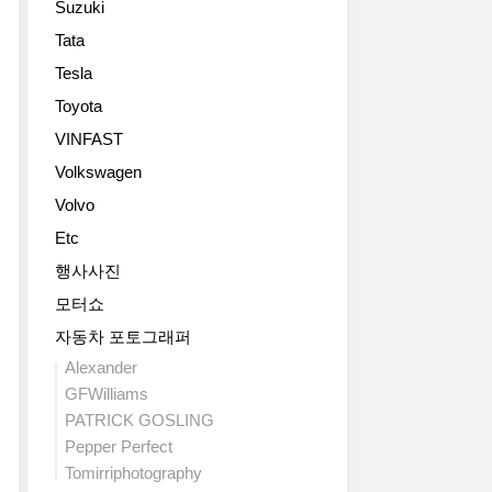
Suzuki
Tata
Tesla
Toyota
VINFAST
Volkswagen
Volvo
Etc
행사사진
모터쇼
자동차 포토그래퍼
Alexander
GFWilliams
PATRICK GOSLING
Pepper Perfect
Tomirriphotography