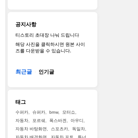
공지사항
티스토리 초대장 나눠 드립니다
해당 사진을 클릭하시면 원본 사이
즈를 다운받을 수 있습니다.
최근글
인기글
태그
수퍼카
슈퍼카
bmw
모터쇼
자동차
포르쉐
폭스바겐
아우디
자동차 바탕화면
스포츠카
독일차
자동차 배경화면
자동차 포토
튜너