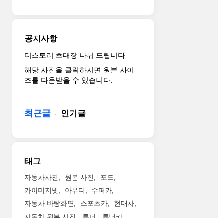
형
팅’
이
LED
고
주
객
간
공지사항
에
주
게
행
티스토리 초대장 나눠 드립니다
제
등
해당 사진을 클릭하시면 원본 사이
공
과
즈를 다운받을 수 있습니다.
됩
보
니
다
다.
두
최근글
인기글
그
드
러
러
나
진
업
라
그
디
태그
레
에
이
이
자동차사진
원본 사진
포드
드
터
카이미지넷
아우디
수퍼카
된
그
자동차 바탕화면
스포츠카
현대차
스
릴
자동차 원본 사진
튜너
튜닝카
토