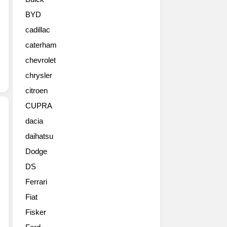
인
부
BYD
분
cadillac
변
경
caterham
모
chevrolet
델
을
chrysler
공
citroen
개
CUPRA
하
고
dacia
본
daihatsu
기
격
아
적
Dodge
차
인
DS
의
주
콤
문
Ferrari
팩
접
Fiat
트
수
크
Fisker
에
로
들