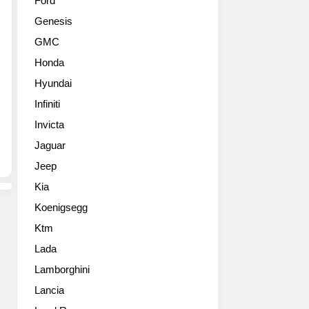
Ford
스
어
Genesis
오
갔
버
다.
GMC
스
가
Honda
토
격
닉
은
Hyundai
GT-
21,795
Infiniti
라
파
인
Invicta
운
입
드
Jaguar
니
부
Jeep
다.
터
기
시
Kia
아
작
Koenigsegg
차
하
의
며,
Ktm
신
첫
Lada
형
고
스
Lamborghini
객
토
인
Lancia
닉
도