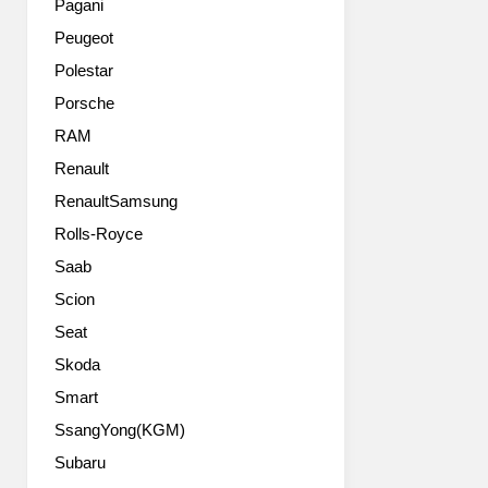
규
Pagani
트
모
Peugeot
된
업
소
데
Polestar
형
이
Porsche
스
트
포
RAM
로,
츠
기
Renault
유
아
RenaultSamsung
틸
의
리
최
Rolls-Royce
티
신
Saab
차
디
량
자
Scion
은
인
Seat
더
철
욱
Skoda
학
밝
‘Opposites
Smart
고
United(상
SsangYong(KGM)
다
반
채
된
Subaru
로
힘