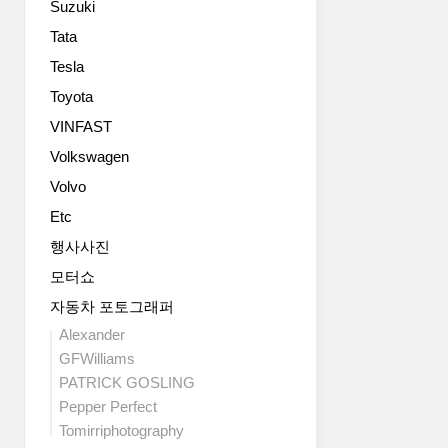
Suzuki
운
의
6
조
Tata
가
화)’를
Tesla
지
반
색
Toyota
영
상
했
VINFAST
으
다.
Volkswagen
로
전
제
면
Volvo
공
부
Etc
됩
에
니
는
행사사진
다.
‘스
모터쇼
처
타
음
자동차 포토그래퍼
맵
으
시
Alexander
로
그
GFWilliams
Stonic
니
PATRICK GOSLING
의
처
Pepper Perfect
'GT-
라
Tomirriphotography
Line'변
이