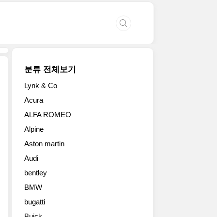
분류 전체보기
Lynk & Co
기
Acura
아
ALFA ROMEO
가
소
Alpine
형
Aston martin
SUV
‘스
Audi
토
bentley
닉’의
대
BMW
대
bugatti
적
Buick