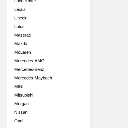
Land Rover
은
는
고
연
Lexus
상
내
Lincoln
한
이
SUV
뤄
Lotus
가
질
Maserati
아
예
니
Mazda
정
기
이
McLaren
때
다.
Mercedes-AMG
문
이
에
번
Mercedes-Benz
2021
은
Mercedes-Maybach
년
스
모
토
MINI
델
닉
Mitsubishi
을
의
위
Morgan
두
해
번
Nissan
업
째
Opel
데
대
이