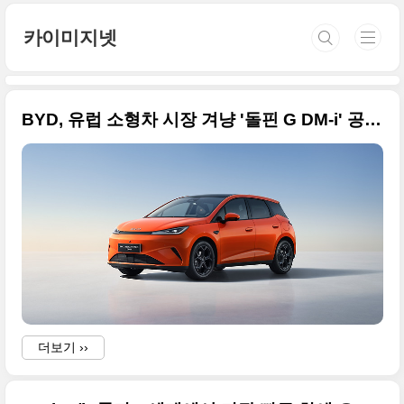
본문 바로가기
카이미지넷
BYD, 유럽 소형차 시장 겨냥 '돌핀 G DM-i' 공개…1,000km 달리는 플러그인 하이브리드
더보기 ››