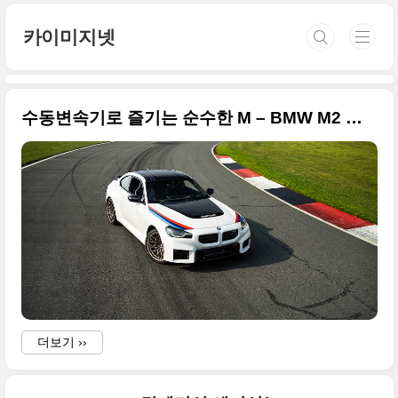
본문 바로가기
카이미지넷
수동변속기로 즐기는 순수한 M – BMW M2 터보 디자인 에디션 공개... 고화질 원본 사진으로 정리합니
더보기 ››