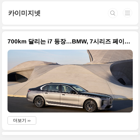
본문 바로가기
카이미지넷
700km 달리는 i7 등장…BMW, 7시리즈 페이스리프트로 럭셔리 판 다시 짰다
더보기 ››