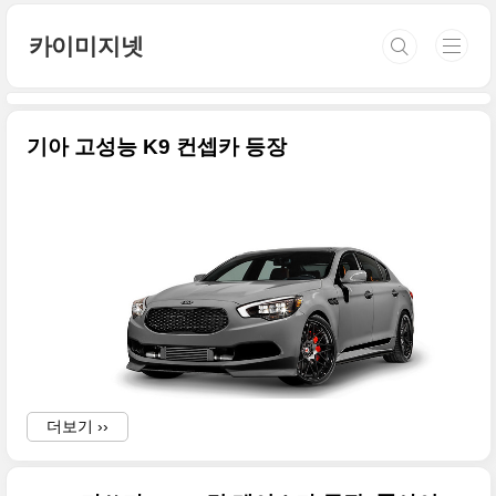
본문 바로가기
카이미지넷
기아 고성능 K9 컨셉카 등장
더보기 ››