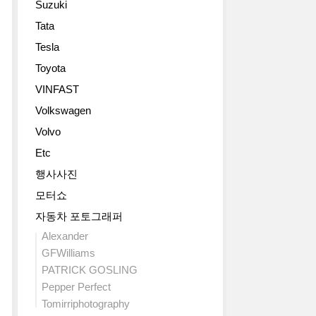
Suzuki
Tata
Tesla
Toyota
VINFAST
Volkswagen
Volvo
Etc
행사사진
모터쇼
자동차 포토그래퍼
Alexander
GFWilliams
PATRICK GOSLING
Pepper Perfect
Tomirriphotography