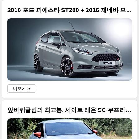
i
2016 포드 피에스타 ST200 + 2016 제네바 모터쇼 출품
.
/
더보기 ››
앞바퀴굴림의 최고봉, 세아트 레온 SC 쿠프라 280 울티메이트 화려한 사진들
: