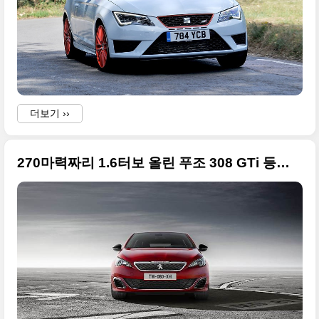
‘
더보기 ››
.
270마력짜리 1.6터보 올린 푸조 308 GTi 등장 + 굿우드 페스티벌
i