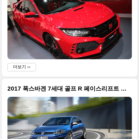
i
T
더보기 ››
2017 폭스바겐 7세대 골프 R 페이스리프트 대용량 사진들 정리