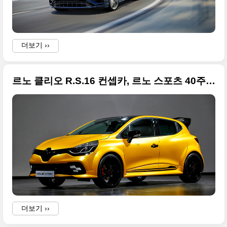
더보기 ››
르노 클리오 R.S.16 컨셉카, 르노 스포츠 40주년 기념작
더보기 ››
I