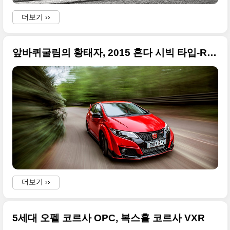
더보기 ››
앞바퀴굴림의 황태자, 2015 혼다 시빅 타입-R 영국 출시 사진들
i
더보기 ››
5세대 오펠 코르사 OPC, 복스홀 코르사 VXR