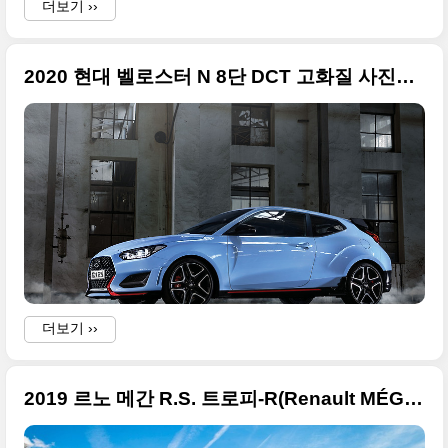
더보기 ››
2020 현대 벨로스터 N 8단 DCT 고화질 사진들 정리
s
더보기 ››
2019 르노 메간 R.S. 트로피-R(Renault MÉGANE R.S. TROPHY-R) 고화질 사진들