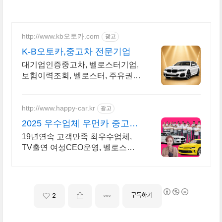
http://www.kb오토카.com
광고
K-B오토카,중고차 전문기업
대기업인증중고차, 벨로스터기업,
보험이력조회, 벨로스터, 주유권
증정이벤트 인증중고차 7만대이
상! 찾아가는 홈서비스! 낮은 할부
이자율, 24시간실매물전산연동
http://www.happy-car.kr
광고
2025 우수업체 우먼카 중고차
는 최우수모범업체에서!
19년연속 고객만족 최우수업체,
TV출연 여성CEO운영, 벨로스터
실매물 5만대 2009~2024년 우수
고객만족 업체! 네티즌 선정 최우
수 홈페이지!
구독하기
2