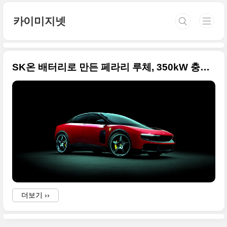
본문 바로가기
카이미지넷
SK온 배터리로 만든 페라리 루체, 350kW 충전에 20분 70kWh 탁월한 성능과 논란인 디자인
더보기 ››