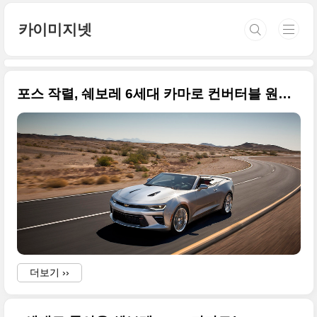
본문 바로가기
카이미지넷
포스 작렬, 쉐보레 6세대 카마로 컨버터블 원본 사진들
더보기 ››