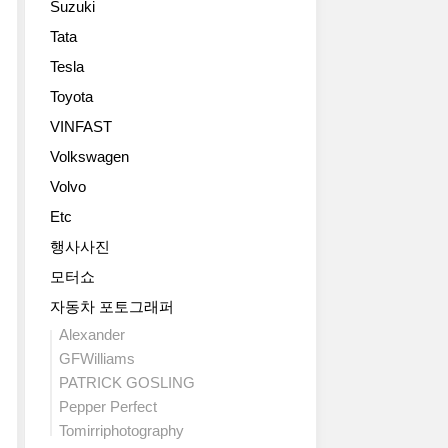
Suzuki
Tata
Tesla
Toyota
VINFAST
Volkswagen
Volvo
Etc
행사사진
모터쇼
자동차 포토그래퍼
Alexander
GFWilliams
PATRICK GOSLING
Pepper Perfect
Tomirriphotography