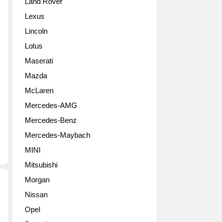
Land Rover
탱
에
인
캘
서
STLA
Lexus
리
가
대
Lincoln
포
장
형
니
강
플
Lotus
아
력
랫
Maserati
스
하
폼
페
다
Mazda
을
셜
고
최
McLaren
에
하
초
Mercedes-AMG
디
네
로
션
요.
선
Mercedes-Benz
(Ford
겉
보
Mercedes-Maybach
Mustang
모
이
GT
습
는
MINI
California
도
차
Mitsubishi
Special)
GT350
량
고
보
Morgan
입
화
다
니
Nissan
질
과
다.
가
Opel
사
격
차
성
진
합