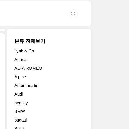
분류 전체보기
Lynk & Co
닷
Acura
지
ALFA ROMEO
가
최
Alpine
초
Aston martin
의
완
Audi
전
bentley
전
기
BMW
머
bugatti
슬
Buick