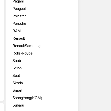
량
Pagani
비
들
니
별
Peugeot
쩌
입
다.
성
는
니
범
능
Polestar
2018
다.
퍼
목
Porsche
쉐
2019
를
표
보
년
비
RAM
에
레
형
롯
맞
Renault
카
머
해
게
마
RenaultSamsung
스
앞
다
로
탱
부
양
Rolls-Royce
ZL1
GT
분
한
Saab
1LE
의
에
서
패
한
서
스
Scion
키
정
공
펜
Seat
지
판
기
션
고
디
흡
Skoda
모
화
자
입
듈
Smart
질
인
량
과
사
SsangYong(KGM)
패
이
파
진
키
50%
워
Subaru
들
지
나
트