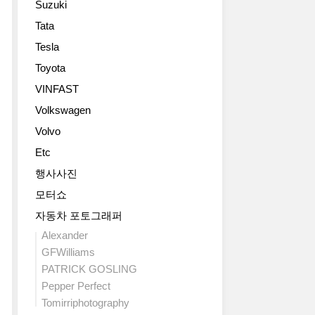
Suzuki
입
입
늘
레
니
니
었
인
Tata
2017
다.
다.
습
크
Tesla
포
고
쿠
니
래
드
성
페
다.
Toyota
들
쉘
능
와
이
을
VINFAST
베
을
컨
는
사
GT350
내
Volkswagen
버
강
용
머
는
터
력
할
Volvo
스
ZL1
블
한
수
탱
Etc
모
모
엔
있
화
델
두
진
습
행사사진
려
에
가
을
니
모터쇼
한
트
능
제
다.
모
랙
하
대
자동차 포토그래퍼
순
습
주
고
로
수
Alexander
들
행
1968
식
전
GFWilliams
입
용
년
히
기
PATRICK GOSLING
니
1LE
형
기
사
다.
Pepper Perfect
패
오
위
륜
트
키
리
Tomirriphotography
한
구
랙