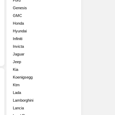
Ford
큰
워
Genesis
사
를
진
발
GMC
들
휘
Honda
정
할
리
수
Hyundai
합
있
Infiniti
니
는
다.
Invicta
유
역
연
Jaguar
사
성
Jeep
상
이
포
뛰
Kia
드
어
Koenigsegg
가
난
만
BEV
Ktm
2019
든
전
Lada
포
로
용
드
드
Lamborghini
플
머
카
랫
Lancia
스
중
폼