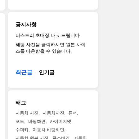
지
지
노
동
패
를
널
력
닷
키
추
모
인
지
지
가
델
데
차
공지사항
가
한
의
출
저
기
모
디
력
데
티스토리 초대장 나눠 드립니다
역
본
델
자
이
이
해당 사진을 클릭하시면 원본 사이
대
으
입
인
자
토
즈를 다운받을 수 있습니다.
최
로
니
에
그
나
강
장
다.
서
마
모
쉐
착
흔
영
치
델
보
된
최근글
히
인기글
감
700
은
레
다
가
을
마
400V
카
고
성
받
력
추
마
하
비
았
이
진
로
네
뛰
다
라
시
태그
ZL1
요
어
고
네
스
카
Ford
난
하
요.GT350
템
자동차 사진
자동차사진
튜너
리
Performance
슈
네
이
으
포드
바탕화면
카이미지넷
스
is
퍼
요.
자
로
마
수퍼카
자동차 바탕화면
adding
카
레
연
구
넘
more
로
브
자동차 원본 사진
폭스바겐
자동차
흡