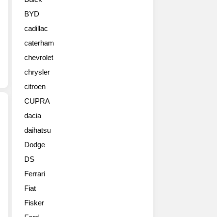
카
를
BYD
공
cadillac
개
했
caterham
습
chevrolet
니
다.
chrysler
차
citroen
세
CUPRA
대
닷
dacia
지
daihatsu
2020
차
포
저
Dodge
드
모
DS
쉘
델
비
은
Ferrari
GT500(SHELBY
극
Fiat
GT500)
한
아
Fisker
의
주
파