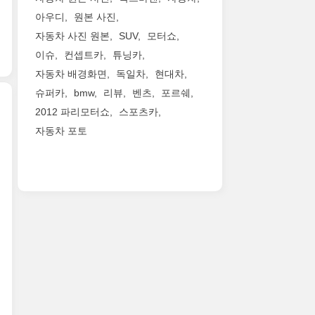
동
치
standard
꼽
매
기
되
아우디
원본 사진
는
features
히
칭
인
며,
자동차 사진 원본
SUV
모터쇼
사
to
죠.
이
반
배
진
the
최
이슈
컨셉트카
튜닝카
가
면,
기
들
new
근
능
이
가
자동차 배경화면
독일차
현대차
입
Shelby®GT350
뉘
한
녀
스
슈퍼카
bmw
리뷰
벤츠
포르쉐
니
Mustang
르
6
석
배
다.
2012 파리모터쇼
스포츠카
on
부
단
은
출
이
sale
르
수
자동차 포토
슈
이
포
젠
this
크
동
퍼
전
드
콜
June.
링
기
차
혀
머
벳
These
랩
어
저
없
스
Z06
new
타
와
입
고
탱
에
offerings
임
5.0
니
즉
과
버
are
에
리
다.
각
함
금
the
서
터
고
적
께
가
best
7
자
회
인
미
는
of
분
연
전
토
국
성
what
16
흡
의
크
포
능
customers
초
의
매
반
니
을
have
04
크
끄
응