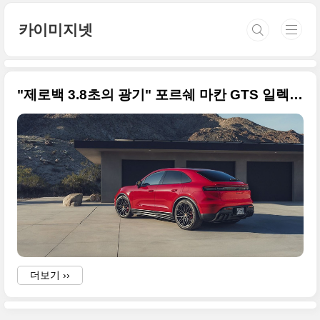
본문 바로가기
카이미지넷
"제로백 3.8초의 광기" 포르쉐 마칸 GTS 일렉트릭, 마침내 한국 상륙
더보기 ››