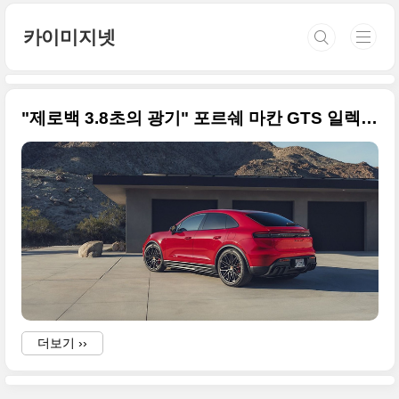
본문 바로가기
카이미지넷
"제로백 3.8초의 광기" 포르쉐 마칸 GTS 일렉트릭, 마침내 한국 상륙
더보기 ››