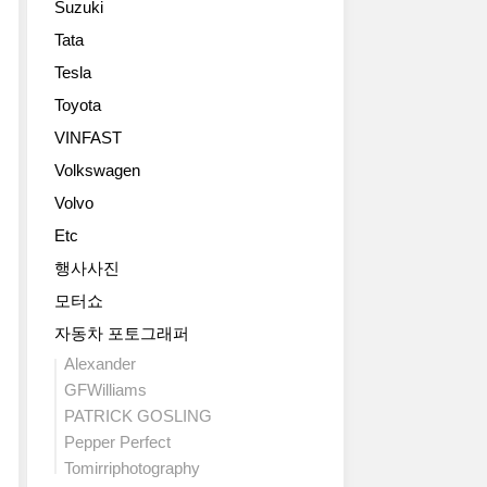
Suzuki
니
는
트
4.9
다.
주
미
초
Tata
지
1989
인
드
의
Tesla
난
년
공
십
성
페
시
이
으
Toyota
능
블
카
네
로
을
VINFAST
비
고
요.
얹
냅
치
모
Volkswagen
실
고
니
콩
터
제
ZF
다.
Volvo
쿠
쇼
로
8
이
르
Etc
를
톱
단
정
에
통
을
자
도
행사사진
서
해
닫
동
만
모터쇼
첫
데
으
변
되
선
뷔
면
속
자동차 포토그래퍼
어
을
한
쿠
기
도
Alexander
보
경
페
를
충
GFWilliams
인
량
못
결
분
PATRICK GOSLING
BMW
로
지
합
히
신
Pepper Perfect
드
않
했
스
형
스
은
Tomirriphotography
습
포
Z4