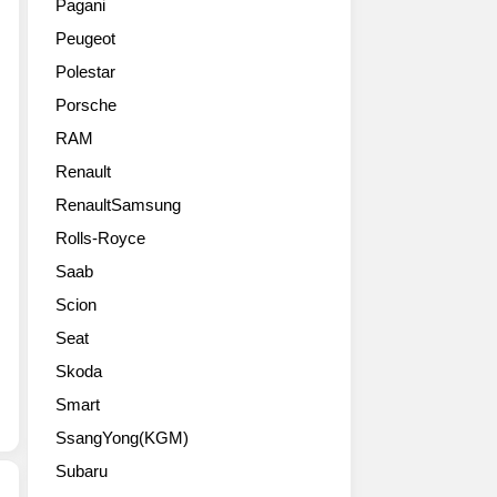
손
Pagani
쓰
사
다.
하
Peugeot
다
진
파
지
MX-
들
워
는
Polestar
5
입
트
않
Porsche
30
니
레
았
주
다.
인
RAM
습
년
로
은
니
Renault
에
드
V12
다.
디
RenaultSamsung
스
5.2L
최
션
터
트
고
Rolls-Royce
(MX-
인
윈
출
Saab
5
데
터
력
30TH
쿠
보
381
Scion
ANNIVERSARY)
페
700
마
Seat
고
스
마
력
품
러
력
Skoda
을
질
움
엔
내
Smart
사
을
진
고
진
SsangYong(KGM)
함
을
제
들
께
프
로
Subaru
입
뿜
런
백