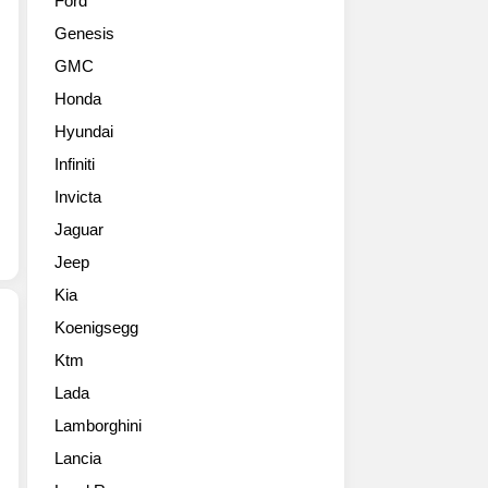
Ford
스
63
Genesis
턴
의
마
8
GMC
틴
기
Honda
V12
통
스
에
Hyundai
피
비
Infiniti
드
하
스
Invicta
면
터
무
Jaguar
고
게
Jeep
화
감
질
이
Kia
입
떨
Koenigsegg
니
어
다.
지
Ktm
2019
DBR
는
Lada
제
과
걸
네
보
Lamborghini
부
바
잉
정
Lancia
모
상
할