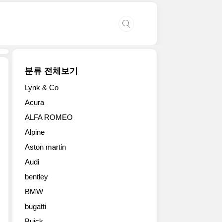
분류 전체보기
Lynk & Co
HTML
Acura
삽
ALFA ROMEO
입
미
Alpine
리
Aston martin
보
기
Audi
할
bentley
수
없
BMW
는
bugatti
소
Buick