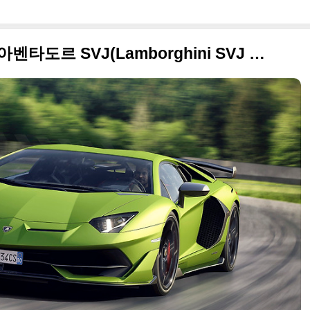
람보르기니 12기통의 정점, 아벤타도르 SVJ(Lamborghini SVJ 원본 사진들