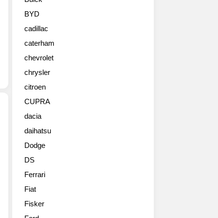
스
AMG
BYD
가
cadillac
4
기
caterham
통
chevrolet
엔
진
chrysler
을
citroen
장
CUPRA
착
한
dacia
SL
daihatsu
88
43
대
을
Dodge
만
공
DS
한
개
정
했
Ferrari
생
네
Fiat
산
요.
할
Fisker
53
애
과