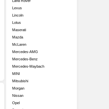
Land Rover
터
의
수
쇼
F/A-
없
Lexus
에
18
지
Lincoln
등
호
만
장
넷
최
Lotus
할
디
신
Maserati
2019
자
F1
메
인
Mazda
터
르
에
보
McLaren
세
서
기
Mercedes-AMG
데
영
술
스
감
을
Mercedes-Benz
AMG
을
탑
Mercedes-Maybach
GT
얻
재
R
은
해
MINI
로
부
성
Mitsubishi
드
분
능
스
이
Morgan
을
터
눈
크
Nissan
고
에
게
2019
Opel
품
띕
훼
마
질
니