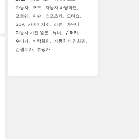
형
개
을
보
585
수
님
자동차
포드
자동차 바탕화면
된
예
인
마
있
들
포르쉐
이슈
스포츠카
모터쇼
람
정
특
력,
는
이
보
이
별
SUV
카이미지넷
리뷰
아우디
최
순
가
르
라
판
대
발
진
자동차 사진 원본
튜너
슈퍼카
기
고
입
토
력
혜
수퍼카
바탕화면
자동차 배경화면
니
하
니
크
을
택
12
컨셉트카
튜닝카
네
다.
700Nm
자
을
기
요.
레
를
랑
거
한
통
사
이
자
하
의
정
의
진
싱
랑
네
모
판
정
은
오
합
요.
두
전
점,
유
렌
니
최
누
기
아
럽
지
다.
고
릴
차
벤
형
보
3.6
속
수
로
타
인
디
초
도
있
부
도
데
컬
면
는
는
활
르
미
러
100km/h
300km/h
것
한
SVJ(Lamborghini
국
가
까
까
도
재
SVJ
형
상
지
지
장
규
사
과
당
가
냅
점