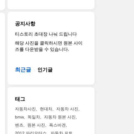
터
달
니
티
로
가
리
다.
한
드
올
기
전
드
스
해
성
통
라
공지사항
터.
로
능
적
이
이
30
을
인
빙
티스토리 초대장 나눠 드립니다
2018
번
주
냅
FR
을
해당 사진을 클릭하시면 원본 사이
페
엔
년
니
구
즐
즈를 다운받을 수 있습니다.
블
유
을
다.
동
길
비
럽
맞
V8
계
수
치
형
았
4.0
를
있
콩
을
최근글
네
인기글
리
쓰
죠.
쿠
들
요.
터
며
파
르
고
이
트
3.5
워
델
2018
를
윈
초
트
레
파
기
터
면
레
태그
강
리
념
보
100km/h
인
스
모
하
로
까
만
자동차사진
현대차
자동차 사진
를
터
기
최
지
다
bmw
독일차
자동차 원본 사진
통
쇼
위
고
가
를
해
벤츠
원본 사진
폭스바겐
를
해
출
속
뿐,
공
찾
선
력
2012 파리모터쇼
자동차 포토
할