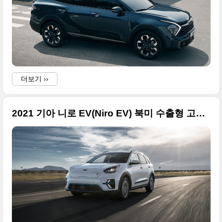
더보기 ››
2021 기아 니로 EV(Niro EV) 북미 수출형 고품질 사진입니다
·
l
l
t