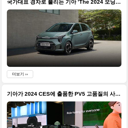
국가대표 경차로 불리는 기아 'The 2024 모닝' 출시 사진 원본입니다
더보기 ››
(
기아가 2024 CES에 출품한 PV5 고품질의 사진 원본으로 정리합니다