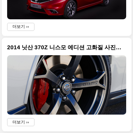
더보기 ››
i
2014 닛산 370Z 니스모 에디션 고화질 사진들 - 2013 시카고모터쇼
더보기 ››
-