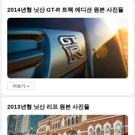
2014년형 닛산 GT-R 트랙 에디션 원본 사진들
더보기 ››
2013년형 닛산 리프 원본 사진들
-
a