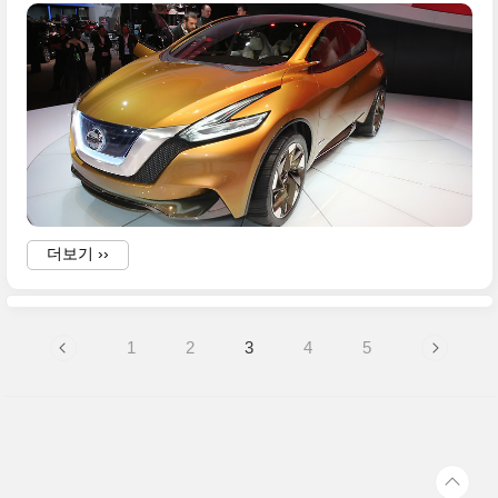
t
더보기 ››
1
2
3
4
5
i