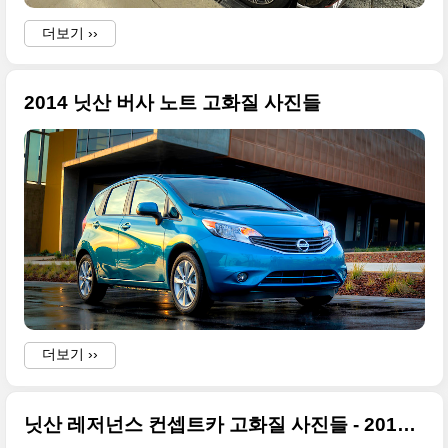
-
i
더보기 ››
i
2014 닛산 버사 노트 고화질 사진들
i
i
t
i
i
더보기 ››
닛산 레저넌스 컨셉트카 고화질 사진들 - 2013 디트로이트모터쇼