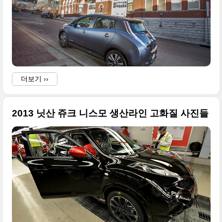
w
i
더보기 ››
2013 닛산 쥬크 니스모 생산라인 고화질 사진들
i