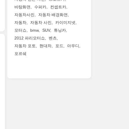
터
년
대
한
the
직
바탕화면
수퍼카
컨셉트카
3
파
The
Sportage
렬
자동차사진
자동차 배경화면
월
워
All-
has
4
13
트
New
자동차
자동차 사진
카이미지넷
become
기
일
레
Volvo
a
통
모터쇼
bmw
SUV
튜닝카
Jeep
인
S60
stro..
직
2012 파리모터쇼
벤츠
브
으
이
분
랜
자동차 포토
현대차
포드
아우디
로
지
사
드
무
닌
포르쉐
엔
BMW
의
장
다
진
1
패
했
이
과
시
밀
다.
내
3.5
리
리
Model
믹
리
즈
룩
variants:
한
터
M
을
BMW
주
V
쿠
완
650i
행
형
페
성
Coupe:
성
6
는
하
V8
능
기
BMW
는
petrol
과
통
고
신
engine,
최
직
성
형
BMW
첨
분