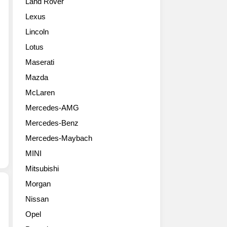
Land Rover
이
V12
의
고
바
성
Lexus
성
이
능
Lincoln
능
터
을
터
보
뛰
Lotus
보
엔
어
Maserati
GDI
진
난
의
을
Mazda
환
북
품
경
McLaren
미
어
성
Mercedes-AMG
버
최
과
전.
고
결
Mercedes-Benz
최
시
합
Mercedes-Maybach
고
속
했
출
352km/h
다.
MINI
력
를
특
Mitsubishi
260
자
히,
마
랑
Morgan
The
력
한
new
Nissan
의
다.
SLK-
볼
Opel
세
As
Class
보
타
part