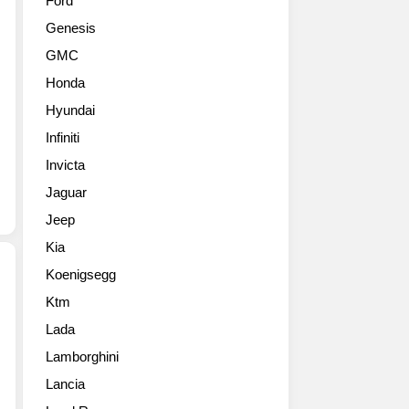
Ford
츠
또
Genesis
SL600
한,
을
강
GMC
베
렬
Honda
이
한
스
스
Hyundai
로
포
Infiniti
개
티
발
Invicta
함
한
과
Jaguar
수
편
Jeep
퍼
안
GT.
함
Kia
최
을
Koenigsegg
고
겸
출
비
Ktm
스
력
했
Lada
포
753
으
티
마
Lamborghini
며
지
력
최
Lancia
R
의
고