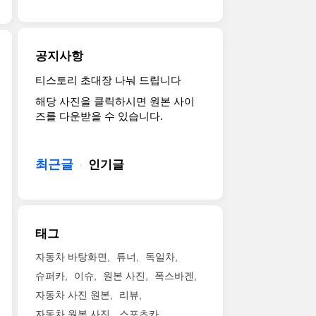
드
new
combines
능
공
라
2011
maximum
을
개
이
Sportage
dri..
세
되
브
SX
계
공지사항
었
행
compact
최
다.
사
CUV,
초
티스토리 초대장 나눠 드립니다
크
컨
를
scheduled
로
해당 사진을 클릭하시면 원본 사이
라
버
개
to
적
즈를 다운받을 수 있습니다.
이
터
최
arrive
용
슬
블
했
in
했
러
처
다.
dealer
다.
코
럼
최근글
이
인기글
showrooms
The
리
공
번
later
new
아
격
행
this
SLK-
(대
적
사
month.
Class
표:
인
는
As
에
태그
웨
디
지
part
는
인
자
난
of
신
자동차 바탕화면
튜너
독일차
첨
인
9
Kia's
형
슈퍼카
이슈
원본 사진
폭스바겐
리)
과
일
design-
1.8
가
자동차 사진 원본
리뷰
신
출
led
리
2011
세
시
transformation,
자동차 원본 사진
스포츠카