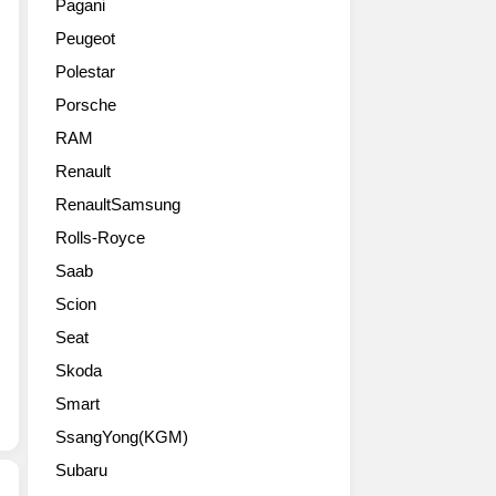
는
Pagani
자
2
of
유
Peugeot
동
터
its
리
차
보
new
로
Polestar
코
엔
2011
만
Porsche
리
진
generation
든
아
을
range,
RAM
파
(www.volvocars.co.kr)
달
automobile
노
Renault
는
고
manufacturer
라
경
RenaultSamsung
있
Carlsson
믹
기
다.
presents
바
Rolls-Royce
도
ORLAND,
its
리
Saab
안
Fl,
C25
오
산
March
Royale
루
Scion
시
4,
Super
프
Seat
스
2011
GT
에
피
-
with
Skoda
버
드
On
carbon
튼
Smart
웨
the
roof
하
이
SsangYong(KGM)
heels
and
나
에
of
exterior,
로
Subaru
서
its
optimised
투