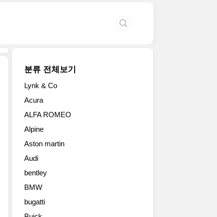
분류 전체보기
Lynk & Co
The
Acura
new
ALFA ROMEO
SLK-
Class
Alpine
는
Aston martin
드
라
Audi
이
bentley
빙
의
BMW
기
bugatti
쁨
Buick