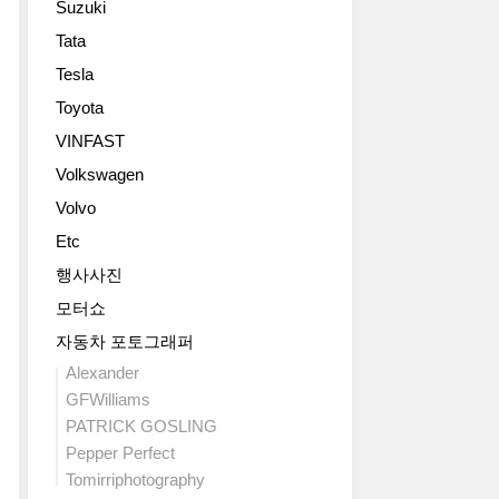
Suzuki
다
2011
driving
명
이
International
dynamics
도
Tata
BMW
내
Truck
and
를
Tesla
의
믹
of
perfected
조
차
스
the
electronics.
Toyota
절
세
포
Year
The
할
VINFAST
대
츠
recognition
philosophy
수
럭
세
Volkswagen
by
remains
있
셔
단
ICOTY
the
는
Volvo
리
The
jurors,
same:
매
쿠
Etc
All-
Kia
with
직
페
New
Motors
excellent
스
행사사진
인
Volvo
America
design
카
모터쇼
6
S60
(KMA)
and
이
시
출
today
the
자동차 포토그래퍼
컨
리
시
announced
utmost
트
Alexander
즈
기
the
in
롤
GFWilliams
신
념
launch
exclusivity,
(MAGIC
PATRICK GOSLING
형
테
of
the
SKY
모
Pepper Perfect
스
the
C25
CONTROL)
델
트
all-
Tomirriphotography
Royale
기
이