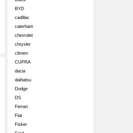
과
오
BYD
픈
cadillac
주
행
caterham
의
chevrolet
즐
거
chrysler
움
citroen
을
CUPRA
새
로
dacia
운
daihatsu
칼
수
슨
준
Dodge
이
으
DS
메
로
르
끌
Ferrari
세
어
Fiat
데
올
스
Fisker
렸
벤
다.