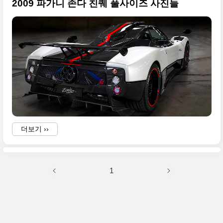
2009 파가니 존다 친퀘 풀사이즈 사진들
i
더보기 ››
1