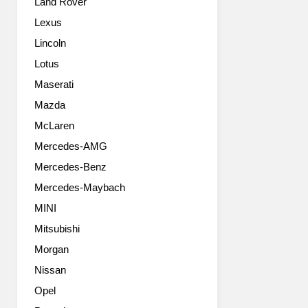
Land Rover
모
델
Lexus
은
Lincoln
콤
팩
Lotus
트
Maserati
SUV
Mazda
인
카
McLaren
록
Mercedes-AMG
(KAROQ)
입
Mercedes-Benz
니
Mercedes-Maybach
다.
학
MINI
생
Mitsubishi
들
Morgan
은
카
Nissan
록
Opel
의