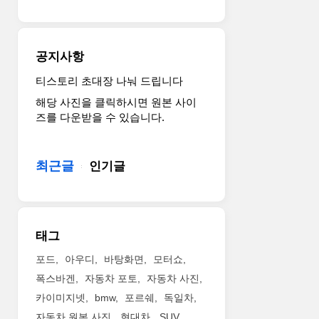
간
을
보
냈
공지사항
다
고
티스토리 초대장 나눠 드립니다
합
해당 사진을 클릭하시면 원본 사이
니
즈를 다운받을 수 있습니다.
다.
파
워
최근글
인기글
트
레
인
은
변
태그
화
없
포드
아우디
바탕화면
모터쇼
이
폭스바겐
자동차 포토
자동차 사진
1.5
카이미지넷
bmw
포르쉐
독일차
TSI
자동차 원본 사진
현대차
SUV