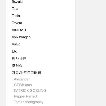
Suzuki
했
습
Tata
니
Tesla
다.
Toyota
총
23
VINFAST
명
Volkswagen
의
학
Volvo
생
Etc
이
참
행사사진
여
모터쇼
했
자동차 포토그래퍼
고
1
Alexander
년
GFWilliams
이
PATRICK GOSLING
상
Pepper Perfect
의
Tomirriphotography
시