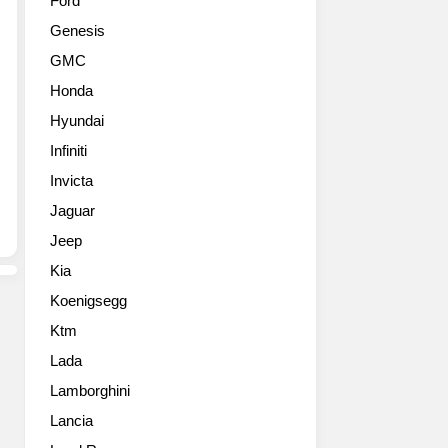
Ford
D
학
Genesis
컨
협
셉
동
GMC
트
작
Honda
카
품
풀
이
Hyundai
사
죠.
Infiniti
이
이
즈
Invicta
번
사
이
Jaguar
진
5
Jeep
들
번
째
Kia
작
Koenigsegg
품
입
Ktm
니
Lada
다.
Lamborghini
베
이
Lancia
스