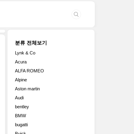
분류 전체보기
Lynk & Co
스
Acura
코
ALFA ROMEO
다
가
Alpine
'Mladá
Aston martin
Boleslav'
디
Audi
자
bentley
인
과
BMW
학
bugatti
생
Buick