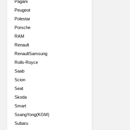
젊
Pagani
고
Peugeot
역
동
Polestar
적
Porsche
인
RAM
디
자
Renault
인
RenaultSamsung
에
오
Rolls-Royce
픈
Saab
보
디
Scion
를
Seat
만
Skoda
들
어
Smart
개
SsangYong(KGM)
성
을
Subaru
더