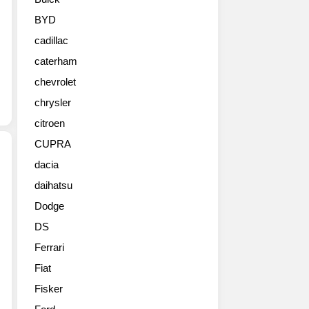
과
함
BYD
께
cadillac
만
든
caterham
SUV
chevrolet
오
픈
chrysler
형
citroen
모
CUPRA
델,
썬
dacia
록
daihatsu
화
(SUNROQ)
보
입
Dodge
스
니
DS
런
다.
스
이
Ferrari
코
를
Fiat
다
테
비
Fisker
면
전
산