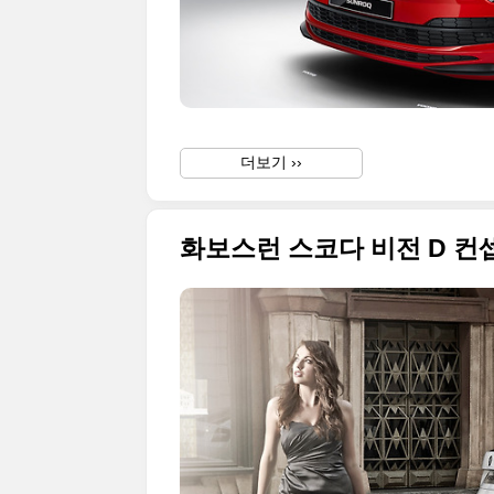
더보기 ››
화보스런 스코다 비전 D 컨