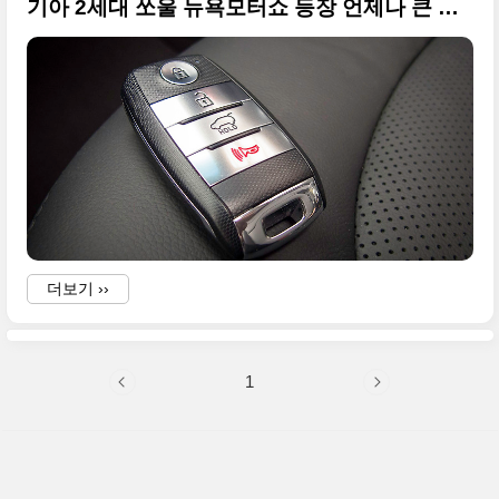
기아 2세대 쏘울 뉴욕모터쇼 등장 언제나 큰 사진임다
더보기 ››
1