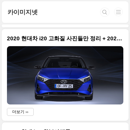
본문 바로가기
카이미지넷
2020 현대차 i20 고화질 사진들만 정리 + 2020 제네바 모터쇼 출품작 시리즈
더보기 ››