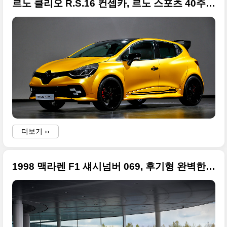
르노 클리오 R.S.16 컨셉카, 르노 스포츠 40주년 기념작
더보기 ››
1998 맥라렌 F1 섀시넘버 069, 후기형 완벽한 사진 원본