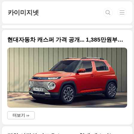
본문 바로가기
카이미지넷
현대자동차 캐스퍼 가격 공개... 1,385만원부터하고 터보는 90~95만원 추가
더보기 ››