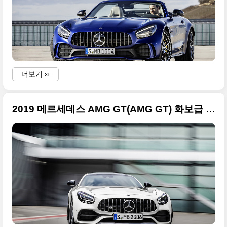
더보기 ››
i
2019 메르세데스 AMG GT(AMG GT) 화보급 사진들