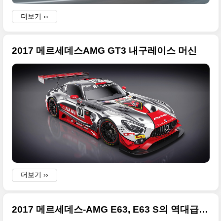
더보기 ››
i
-
2017 메르세데스AMG GT3 내구레이스 머신
i
a
i
i
i
f
p
i
더보기 ››
2017 메르세데스-AMG E63, E63 S의 역대급 등장, 사진은 언제나 원본