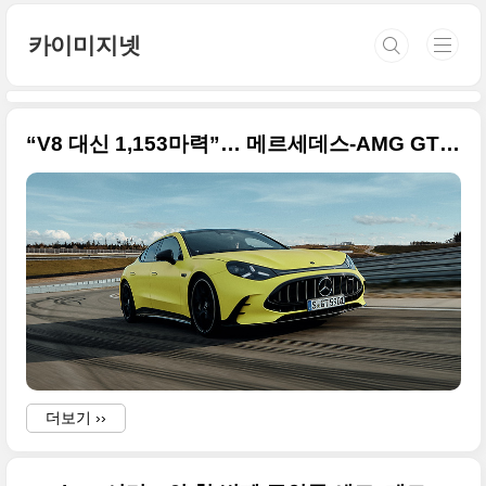
본문 바로가기
카이미지넷
“V8 대신 1,153마력”… 메르세데스-AMG GT 4도어, 결국 전기차다
더보기 ››