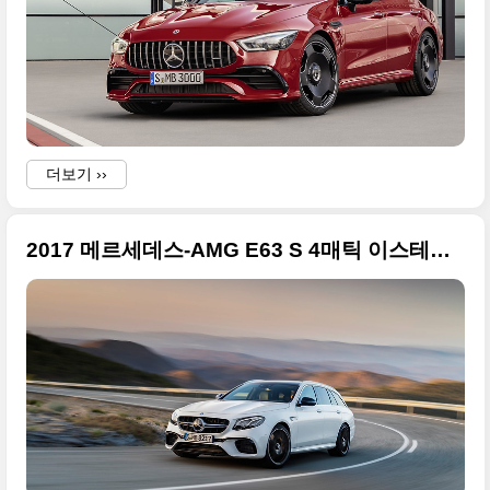
더보기 ››
2017 메르세데스-AMG E63 S 4매틱 이스테이트의 화려한 사진들
i
i
i
t