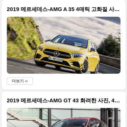
2019 메르세데스-AMG A 35 4매틱 고화질 사진들, 2018 파리 모터쇼 데뷔
i
더보기 ››
2019 메르세데스-AMG GT 43 화려한 사진, 4도어 쿠페의 엔트리 버전