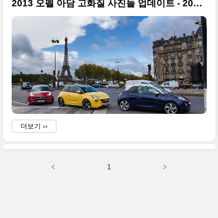
2013 오펠 아담 고화질 사진들 업데이트 - 2012 파리모터쇼
i
더보기 ››
i
-
1
a
w