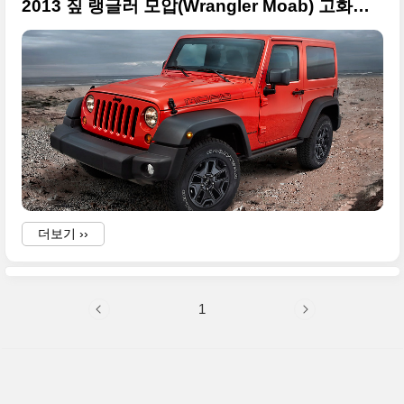
2013 짚 랭글러 모압(Wrangler Moab) 고화질 사진들
더보기 ››
1