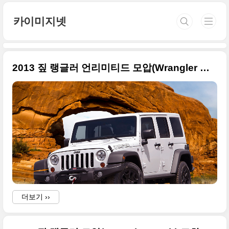
본문 바로가기
카이미지넷
2013 짚 랭글러 언리미티드 모압(Wrangler Moab) 고화질 사진들
더보기 ››