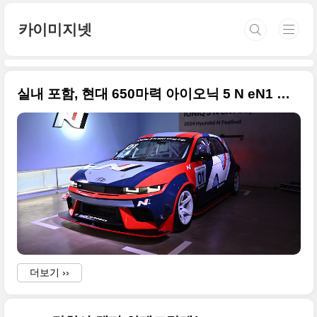
본문 바로가기
카이미지넷
실내 포함, 현대 650마력 아이오닉 5 N eN1 컵 카(IONIQ 5 N eN1 Cup Car) 사진 원본입니다
더보기 ››