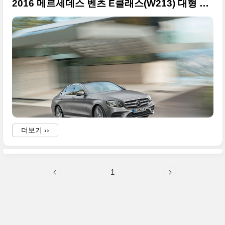
2016 메르세데스 벤츠 E클래스(W213) 대형 사진 59장 투척
더보기 ››
1