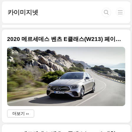
본문 바로가기
카이미지넷
2020 메르세데스 벤츠 E클래스(W213) 페이스리프트 큰 사이즈 사진들
더보기 ››