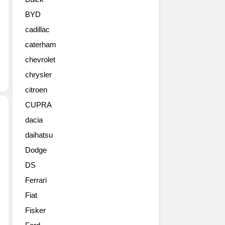
성
을
BYD
강
cadillac
조
한
caterham
4
chevrolet
도
어
chrysler
모
citroen
델
CUPRA
고
화
dacia
질
daihatsu
2012
사
폭
진
Dodge
스
들
DS
바
겐
Ferrari
업
Fiat
(UP!)
3
Fisker
도