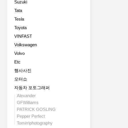
Suzuki
Tata
Tesla
Toyota
VINFAST
Volkswagen
Volvo
Etc
행사사진
모터쇼
자동차 포토그래퍼
Alexander
GFWilliams
PATRICK GOSLING
Pepper Perfect
Tomirriphotography