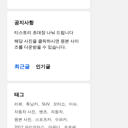
공지사항
티스토리 초대장 나눠 드립니다
해당 사진을 클릭하시면 원본 사이
즈를 다운받을 수 있습니다.
최근글
인기글
태그
리뷰
튜닝카
SUV
모터쇼
이슈
자동차 사진
벤츠
자동차
원본 사진
스포츠카
수퍼카
2012 파리모터쇼
아우디
포르쉐