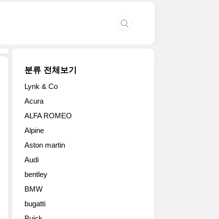
분류 전체보기
Lynk & Co
2012
Acura
폭
ALFA ROMEO
스
바
Alpine
겐
Aston martin
업
(UP!)
Audi
모
bentley
델
중
BMW
실
bugatti
용
Buick