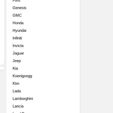
Ford
어
Genesis
고
화
GMC
질
Honda
사
진
Hyundai
들
Infiniti
Invicta
Jaguar
Jeep
Kia
Koenigsegg
Ktm
Lada
Lamborghini
Lancia