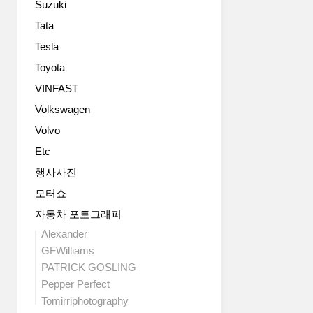
Suzuki
냥
석
롭
design
한
1
게
center
Tata
커
개,
추
in
Tesla
뮤
조
가
Irvine,
니
수
하
Toyota
California.
케
석
여
The
VINFAST
이
2
이
new
션
Volkswagen
개
전
Veloster
브
도
에
..
Volvo
랜
어
비
Etc
드
의
해
PYL(Premium
파
운
행사사진
Youth
격
전
모터쇼
Lab)
적
의
의
디
재
자동차 포토그래퍼
첫
자
미
Alexander
모
인
와
GFWilliams
델
으
운
PATRICK GOSLING
인
로
전
Pepper Perfect
‘벨
스
자
로
타
Tomirriphotography
의