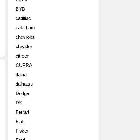
미
형
BYD
대
cadillac
용
량
caterham
사
chevrolet
진
들
chrysler
입
citroen
니
CUPRA
다.
기
dacia
본
daihatsu
새
형
롭
보
Dodge
게
다
DS
선
좀
보
더
Ferrari
인
날
Fiat
‘벨
카
로
Fisker
로
스
운