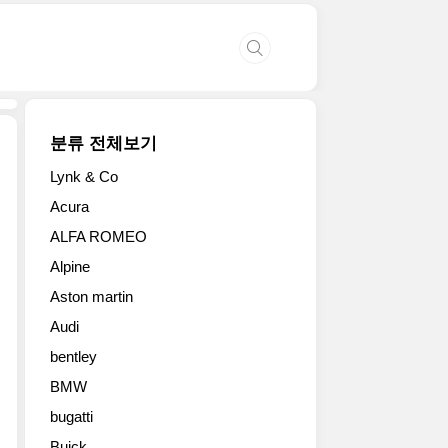
분류 전체보기
Lynk & Co
2018
Acura
현
ALFA ROMEO
대
벨
Alpine
로
Aston martin
스
터
Audi
터
bentley
보
(Veloster
BMW
Turbo)
bugatti
북
Buick