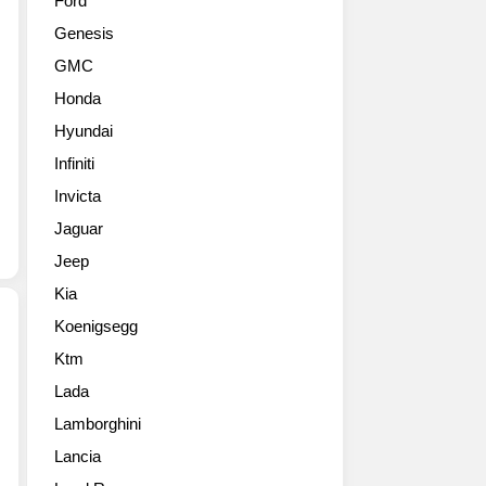
Ford
터
보
Genesis
2013’은
디
▲
파
GMC
차
츠
Honda
안
를
에
붙
Hyundai
서
였
Infiniti
도
네
스
Invicta
요.
튜
엔
Jaguar
디
진
Jeep
오
은
의
1.6
Kia
음
터
Koenigsegg
질
보
을
이
Ktm
현
구
고
Lada
대
현
201
차,
해
Lamborghini
마
신
낸
력
Lancia
개
사
을