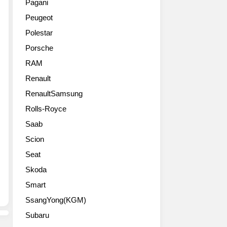
North
Pagani
자
성,
향
American
Peugeot
동
감
하
International
차
성
는
Auto
Polestar
는
프
‘D-
Show.
Porsche
프
리
Spec’
The
리
미
트
RAM
fresh
미
엄
림
design
Renault
엄
을
재
was
의
RenaultSamsung
결
탄
a
가
합
생,
collaborative
Rolls-Royce
치
한
▲
effort
Saab
를
신
신
of
추
개
규
Hyundai
Scion
구
념
외
designers
Seat
하
PUV
장
from
는
로
칼
Skoda
Seoul,
신
탄
라
South
Smart
세
생
2
Korea
대
SsangYong(KGM)
…
종
and
를
운
을
the
Subaru
겨
전
새
U.S.