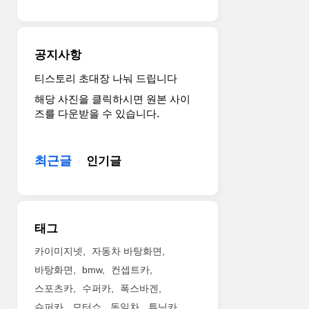
스
일,
개
터’를
실
성
올
용
이
해
성
더
공지사항
단
결
욱
18,000
합
돋
티스토리 초대장 나눠 드립니다
대
…
보
해당 사진을 클릭하시면 원본 사이
만
개
일
즈를 다운받을 수 있습니다.
한
성
수
정
있
있
생
는
게
최근글
산
인기글
신
만
·
세
든
판
대
것
매
위
이
한
한‘프
특
태그
다
리
징
고
미
이
카이미지넷
자동차 바탕화면
1
엄
다.
바탕화면
bmw
컨셉트카
일
유
비
스포츠카
수퍼카
폭스바겐
(火)
스
츠
밝
랩’브
슈퍼카
모터쇼
독일차
튜닝카
오