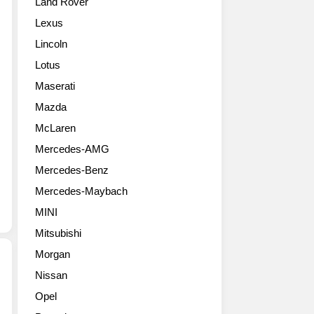
Land Rover
념
운
냅
PUV
드
니
Lexus
‘벨
시
다.
Lincoln
로
스
DETROIT,
스
템
Jan.
Lotus
터’
국
15,
Maserati
출
내
2018
시
최
Mazda
–
-
초
Hyundai
McLaren
쿠
적
today
Mercedes-AMG
페
용,
unveiled
의
▲
its
Mercedes-Benz
스
다
all-
Mercedes-Maybach
타
이
new
일
나
Veloster
MINI
과
믹
and
Mitsubishi
해
드
Veloster
치
라
Morgan
Turbo
백
이
models
Nissan
의
빙
at
현
Opel
실
을
the
대
용
지