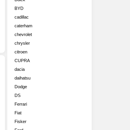
품
한
BYD
2
cadillac
세
대
caterham
꼴
chevrolet
레
오
chrysler
스
citroen
사
CUPRA
진
입
dacia
니
daihatsu
2016
다.
르
1
Dodge
노
세
DS
알
대
피
꼴
Ferrari
느
레
Fiat
쿠
오
페
Fisker
스
프
는