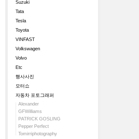
Suzuki
은
노
랑
대
SM7
삼
을
싼
Tata
프
으
성
받
타
Tesla
랑
로
보
을
페,
스
나
도
듯
Toyota
기
르
올
자
하
아
VINFAST
노
예
료
네
쏘
가
정
Volkswagen
에
요.
렌
현
이
알
국
토
Volvo
지
라
핀
내
와
시
Etc
고
으
에
진
간
하
로
서
정
행사사진
으
네
발
르
한
모터쇼
로
요.
표
노
경
7
전
했
삼
자동차 포토그래퍼
쟁
월
체
네
성
을
Alexander
6
적
요.
의
벌
GFWilliams
일
인
좀
새
이
PATRICK GOSLING
차
탈
이
로
겠
세
Pepper Perfect
리
상
운
죠.
대
스
하
Tomirriphotography
쿠
Renault
중