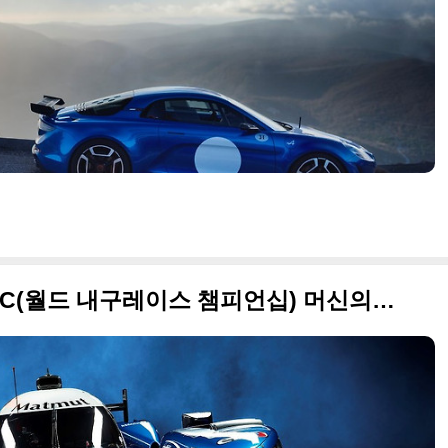
2016 르노 알피느 A460 WEC(월드 내구레이스 챔피언십) 머신의 화려한 자태