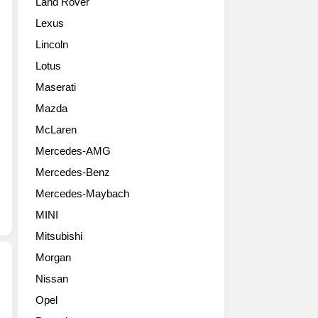
Land Rover
느
타
대
A460
입
보
Lexus
WEC(월
딱
다
Lincoln
드
지
한
내
를
단
Lotus
구
붙
계
Maserati
레
이
윗
이
고
Mazda
급
스
있
포
McLaren
챔
지
지
Mercedes-AMG
피
만
션
언
양
입
Mercedes-Benz
십)
산
니
Mercedes-Maybach
머
형
다.
신
과
고
MINI
의
큰
로
Mitsubishi
화
차
르
려
이
Morgan
노
한
가
삼
Nissan
자
없
성
르
Opel
태
다
에
노
입
고