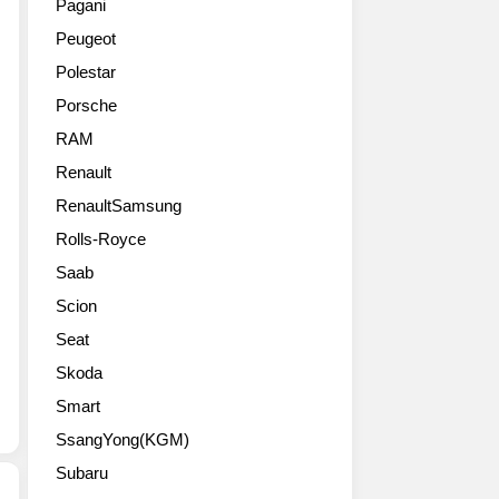
서
Pagani
탈
니
합
QM5
Peugeot
리
다.
니
후
스
오
다.
속
Polestar
만
랫
정
보
Porsche
왜
동
말
다
건
안
이
RAM
는
입
알
정
QM6
Renault
니
피
도
로
다.
RenaultSamsung
느
로
나
내
로
나
올
Rolls-Royce
년
알
와
가
Saab
에
고
준
능
르
사
다
성
Scion
노
용
면
이
Seat
삼
해
마
크
성
왔
니
Skoda
다
SM5
는
아
고
Smart
혹
데
들
하
은
SsangYong(KGM)
최
의
네
SM6
근
큰
요.
Subaru
혹
르
사
현