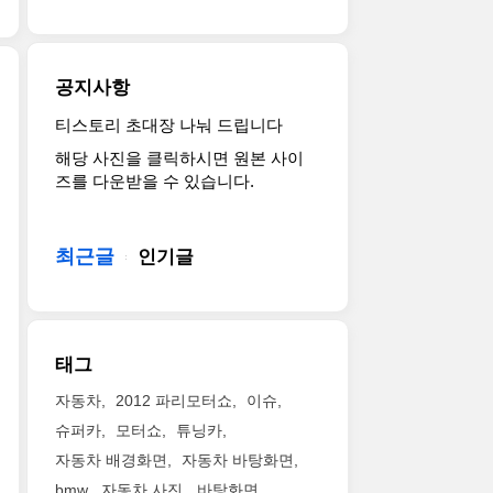
만
지
페
moves
형
세
만
로
KOLEOS
차
단
아
팔
up-
탈
과
래
린
market
공지사항
리
같
는
다
as
스
고
그
면
the
티스토리 초대장 나눠 드립니다
2013
만
뒤
내
더
brand’s
해당 사진을 클릭하시면 원본 사이
르
의
쪽
용
할
first
즈를 다운받을 수 있습니다.
노
월
은
을
나
D-
클
드
왜
적
위
segment
리
프
건
습
없
SUV.New
오
리
최근글
형
인기글
니
고
KOLEOS
왜
미
태
다.
요.
features
건
어
입
알
20
new
고
행
니
핀
년
design,
화
사
다.
씨
만
a
태그
질
를
기
냐
에
new
사
가
본
텍
부
platform,
자동차
2012 파리모터쇼
이슈
진
졌
적
팀
활.
new
슈퍼카
모터쇼
튜닝카
들
습
으
(Alpine-
전
dimensions,
자동차 배경화면
자동차 바탕화면
니
로
Signatech
설
new
다.
572
Team)
bmw
자동차 사진
바탕화면
적