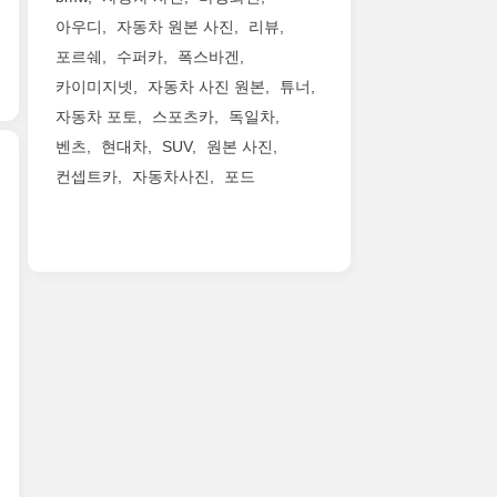
engines.New
탈
리
은
인
KOLEOS
아우디
자동차 원본 사진
리뷰
리
터
전
알
to
포르쉐
수퍼카
폭스바겐
스
의
세
핀
be
만
화
카이미지넷
자동차 사진 원본
튜너
계
(Alpine)
Renault’s
(Talisman)
물
레
의
flagship
자동차 포토
스포츠카
독일차
은
칸
이
귀
model
벤츠
현대차
SUV
원본 사진
현
이
스
환
for
컨셉트카
자동차사진
포드
재
고
트
을
China,
SM7
뒷
랙
알
joining
1990
의
좌
위
립
Captur,
년
중
석
를
니
Kadjar,
데
국
을
뜨
다.
on
뷔
수
접
겁
전
sale
해
출
으
게
작
now..
전
명
면
달
의
세
이
1,700L
굴
명
계
기
로
알
성
115
도
늘
핀
을
개
한
어
레
이
국
데
납
이
어
에
요.
니
싱
갈