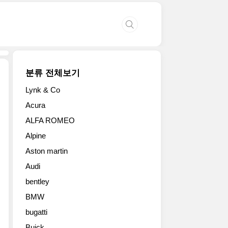
분류 전체보기
Lynk & Co
르
Acura
노
ALFA ROMEO
가
2016
Alpine
베
Aston martin
이
징
Audi
모
bentley
터
쇼
BMW
에
bugatti
출
Buick