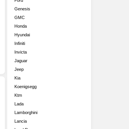
Ford
로
국
Genesis
토
내
타
에
GMC
입
QM5
Honda
(Alpine)
로
기
판
Hyundai
대
매
Infiniti
되
되
는
Invicta
고
사
있
Jaguar
진
죠.
Jeep
들
같
입
은
Kia
니
이
Koenigsegg
다.
름
아
을
Ktm
2016
직
쓰
Lada
르
은
지
노
프
Lamborghini
만
알
로
1
Lancia
피
토
세