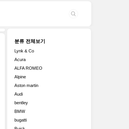
분류 전체보기
Lynk & Co
디
Acura
젤
ALFA ROMEO
고
성
Alpine
능
Aston martin
푸
조
Audi
2
bentley
세
대
BMW
3008
bugatti
GT
Buick