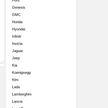
Ford
조
트
Genesis
3008
SUV
페
3008
GMC
이
이
Honda
스
새
리
롭
Hyundai
프
게
Infiniti
트
태
사
Invicta
어
진
났
Jaguar
입
다.
Jeep
니
그
다.
리
Kia
이
고
Koenigsegg
전
2
보
세
Ktm
다
대
Lada
날
로
렵
Lamborghini
거
해
듭
Lancia
진
난