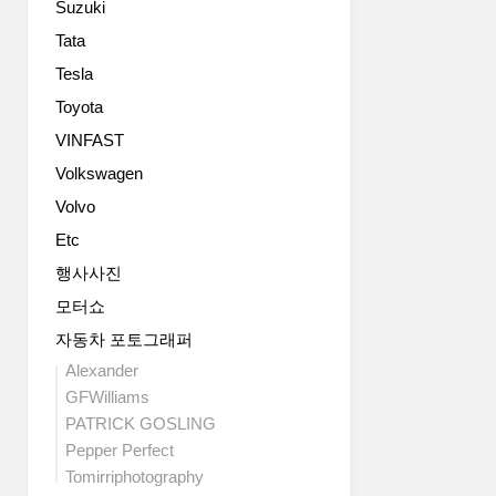
Suzuki
면
고
더
객
Tata
큰
을
Tesla
인
유
기
Toyota
혹
를
한
VINFAST
누
다.
Volkswagen
릴
PSA
텐
의
Volvo
데
핵
Etc
좀
심
아
유
행사사진
쉽
닛
모터쇼
죠
인
~
자동차 포토그래퍼
2.0L
블
Alexander
루
GFWilliams
HDi
PATRICK GOSLING
터
Pepper Perfect
보
Tomirriphotography
디