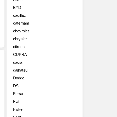
큰
사
BYD
진
cadillac
들,
2016
caterham
파
chevrolet
리
모
chrysler
터
citroen
쇼
CUPRA
출
품
dacia
예
daihatsu
곧
정
국
입
Dodge
내
니
DS
에
다.
도
푸
Ferrari
들
조
Fiat
어
의
올
Fisker
콤
푸
팩