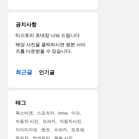
젤
엔
진
으
공지사항
로
최
티스토리 초대장 나눠 드립니다
고
해당 사진을 클릭하시면 원본 사이
출
즈를 다운받을 수 있습니다.
력
180
마
최근글
인기글
력
을
내
고
EAT
태그
6
단
폭스바겐
스포츠카
bmw
이슈
자
자동차 사진
슈퍼카
자동차사진
동
카이미지넷
벤츠
수퍼카
포르쉐
변
독일차
컨셉트카
원본 사진