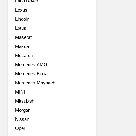
Land Rover
인
3008
상
의
Lexus
인
라
Lincoln
데
인
어
업
Lotus
떤
에
Maserati
게
GT
좋
Mazda
가
은
더
McLaren
지
해
Mercedes-AMG
는
졌
모
다.
Mercedes-Benz
르
308
Mercedes-Maybach
겠
GT
네
처
MINI
요
럼
Mitsubishi
^^
3008
얼
Morgan
GT
굴
는
Nissan
바
고
Opel
뀐
성
것