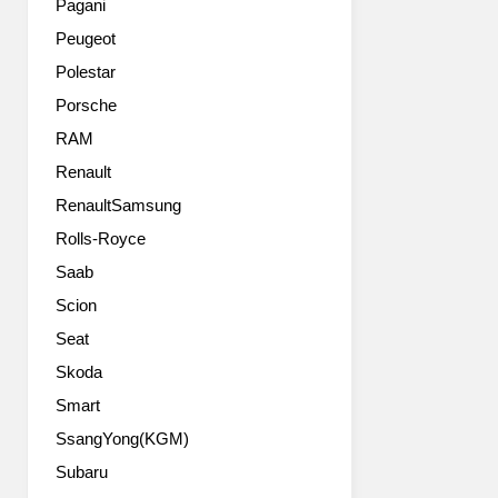
능
Pagani
외
디
Peugeot
에
젤
는
엔
Polestar
변
진
Porsche
화
을
가
RAM
달
없
고
Renault
어
디
RenaultSamsung
보
자
입
인
Rolls-Royce
니
을
Saab
다.
차
꿀
별
Scion
럭
화
Seat
거
해
리
Skoda
기
는
본
Smart
MCP
형
SsangYong(KGM)
만
과
아
다
Subaru
니
른