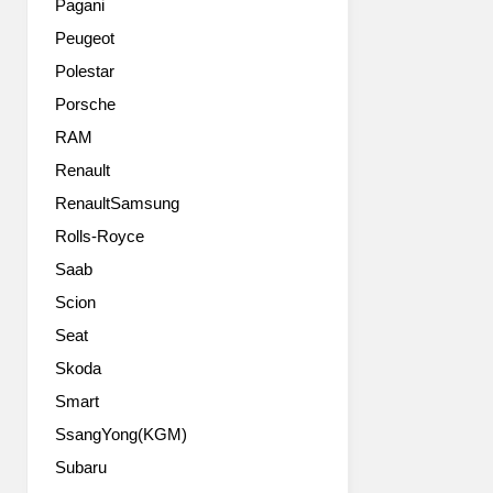
왜
Pagani
츠
건
Peugeot
(Gran
형
Turismo
은
Polestar
Sports)
파
Porsche
를
나
의
RAM
메
미
라
Renault
하
스
RenaultSamsung
는
포
포
츠
Rolls-Royce
르
투
Saab
쉐
리
‘GTS’의
스
Scion
기
모
Seat
원
도
은
Skoda
함
1963
께
Smart
년
등
SsangYong(KGM)
으
장
로
했
Subaru
거
습