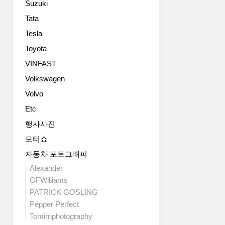
Suzuki
슬
니
러
다.
Tata
올
관
Tesla
라
심
가
Toyota
이
전
되
VINFAST
설
는
Volkswagen
적
건
인
역
Volvo
904
시
Etc
카
엔
레
진.
행사사진
라
V8
모터쇼
GTS
4.0
에
자동차 포토그래퍼
리
서
터
Alexander
시
가
GFWilliams
작
솔
PATRICK GOSLING
되
린
Pepper Perfect
며
트
Tomirriphotography
지
윈