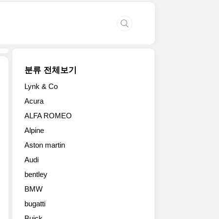
분류 전체보기
Lynk & Co
2019
Acura
포
ALFA ROMEO
르
쉐
Alpine
파
Aston martin
나
메
Audi
라
bentley
GTS(Panamera
GTS),
BMW
파
bugatti
나
Buick