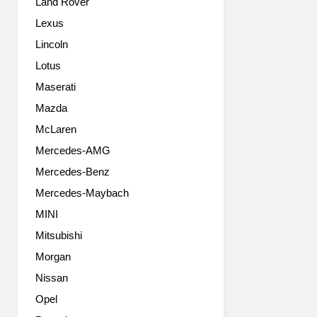
Land Rover
GTS
했
를
습
Lexus
선
니
Lincoln
보
다.
이
그
Lotus
며
랜
Maserati
다
드
시
Mazda
투
한
어
McLaren
번
러
Mercedes-AMG
도
의
약
스
Mercedes-Benz
한
포
Mercedes-Maybach
다.
츠
그
버
MINI
란
전
Mitsubishi
투
이
리
Morgan
되
스
겠
Nissan
모
네
Opel
스
요.
포