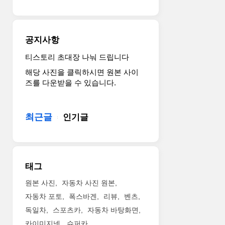
금
터
까
보
지
로
고
최
공지사항
수
고
해
출
티스토리 초대장 나눠 드립니다
온
력
해당 사진을 클릭하시면 원본 사이
포
460
즈를 다운받을 수 있습니다.
르
마
쉐
력,
퍼
최
최근글
인기글
포
대
먼
토
스
크
를
63.2kgm
상
를
태그
징
냅
한
니
원본 사진
자동차 사진 원본
다.
다.
자동차 포토
폭스바겐
리뷰
벤츠
보
이
독일차
스포츠카
자동차 바탕화면
다
는
카이미지넷
슈퍼카
강