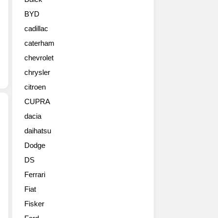
메
라
BYD
GTS
cadillac
스
포
caterham
츠
chevrolet
투
리
chrysler
스
citroen
모
CUPRA
(Sport
Turismo)
dacia
생
daihatsu
포
생
르
한
Dodge
쉐
사
DS
(Dr.
진
Ing.
들
Ferrari
h.c.
입
Fiat
F.
니
Porsche
Fisker
다.
AG,
포