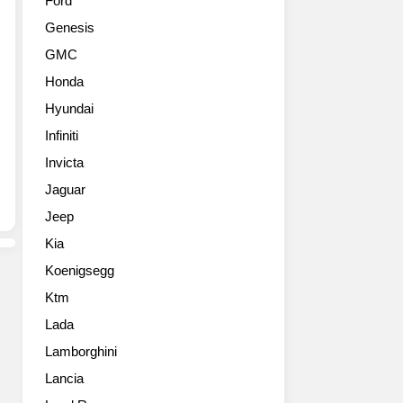
Ford
Stuttgart)
르
Genesis
가
쉐
가
가
GMC
장
드
Honda
스
디
포
어
Hyundai
티
2
Infiniti
한
세
그
Invicta
대
란
파
Jaguar
투
나
Jeep
리
메
스
라
Kia
모
에
Koenigsegg
모
GTS
델
라
Ktm
인
인
Lada
파
업
나
Lamborghini
을
메
추
Lancia
라
가